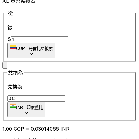
XE 貨幣轉換器
從
從
$
COP
-
哥倫比亞披索
兌換為
兌換為
INR
-
印度盧比
1.00
COP
=
0.03
014066
INR