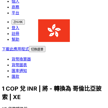
個人
商務
平台
ZH-HK
登入
註冊
幫助
下載此應用程式
切換選單
貨幣換算器
貨幣圖表
匯率通知
匯款
1 COP 兌 INR | 將 - 轉換為 哥倫比亞披
索 | XE