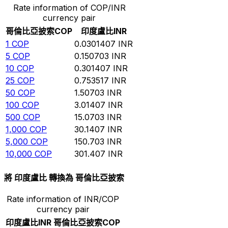
Rate information of COP/INR
currency pair
哥倫比亞披索
COP
印度盧比
INR
1
COP
0.0301407
INR
5
COP
0.150703
INR
10
COP
0.301407
INR
25
COP
0.753517
INR
50
COP
1.50703
INR
100
COP
3.01407
INR
500
COP
15.0703
INR
1,000
COP
30.1407
INR
5,000
COP
150.703
INR
10,000
COP
301.407
INR
將 印度盧比 轉換為 哥倫比亞披索
Rate information of INR/COP
currency pair
印度盧比
INR
哥倫比亞披索
COP