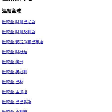
連結全球
匯款至
阿爾巴尼亞
匯款至
阿爾及利亞
匯款至
安提瓜和巴布達
匯款至
阿根廷
匯款至
澳洲
匯款至
奧地利
匯款至
巴林
匯款至
孟加拉
匯款至
巴巴多斯
匯款至
比利時