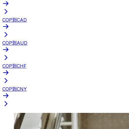
COP到CAD
COP到AUD
COP到CHF
COP到CNY