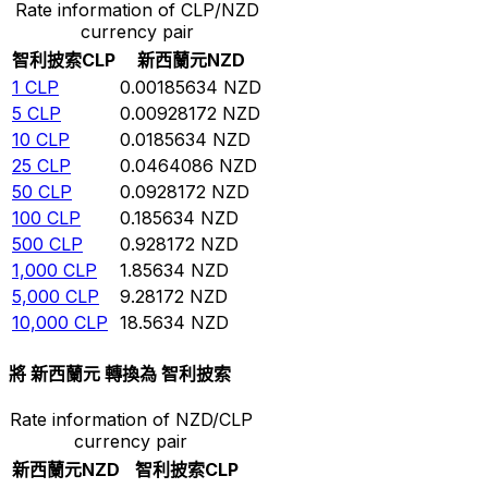
Rate information of CLP/NZD
currency pair
智利披索
CLP
新西蘭元
NZD
1
CLP
0.00185634
NZD
5
CLP
0.00928172
NZD
10
CLP
0.0185634
NZD
25
CLP
0.0464086
NZD
50
CLP
0.0928172
NZD
100
CLP
0.185634
NZD
500
CLP
0.928172
NZD
1,000
CLP
1.85634
NZD
5,000
CLP
9.28172
NZD
10,000
CLP
18.5634
NZD
將 新西蘭元 轉換為 智利披索
Rate information of NZD/CLP
currency pair
新西蘭元
NZD
智利披索
CLP