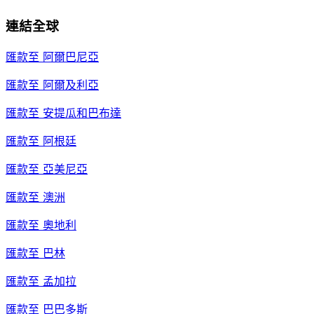
連結全球
匯款至
阿爾巴尼亞
匯款至
阿爾及利亞
匯款至
安提瓜和巴布達
匯款至
阿根廷
匯款至
亞美尼亞
匯款至
澳洲
匯款至
奧地利
匯款至
巴林
匯款至
孟加拉
匯款至
巴巴多斯