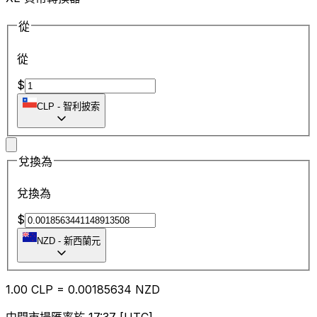
從
從
$
CLP
-
智利披索
兌換為
兌換為
$
NZD
-
新西蘭元
1.00
CLP
=
0.00
185634
NZD