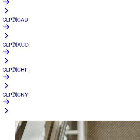
CLP到CAD
CLP到AUD
CLP到CHF
CLP到CNY