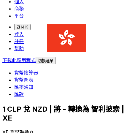
個人
商務
平台
ZH-HK
登入
註冊
幫助
下載此應用程式
切換選單
貨幣換算器
貨幣圖表
匯率通知
匯款
1 CLP 兌 NZD | 將 - 轉換為 智利披索 |
XE
XE 貨幣轉換器