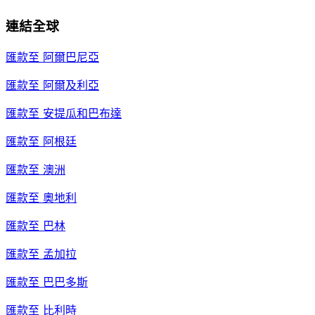
連結全球
匯款至
阿爾巴尼亞
匯款至
阿爾及利亞
匯款至
安提瓜和巴布達
匯款至
阿根廷
匯款至
澳洲
匯款至
奧地利
匯款至
巴林
匯款至
孟加拉
匯款至
巴巴多斯
匯款至
比利時