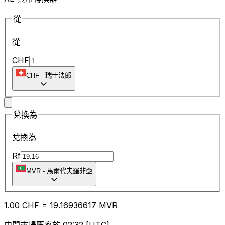
從
從
CHF
CHF
-
瑞士法郎
兌換為
兌換為
Rf
MVR
-
馬爾代夫羅非亞
1.00
CHF
=
19.16
936617
MVR