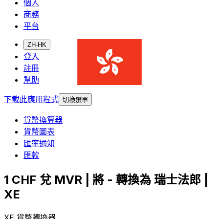
個人
商務
平台
ZH-HK
登入
註冊
幫助
下載此應用程式
切換選單
貨幣換算器
貨幣圖表
匯率通知
匯款
1 CHF 兌 MVR | 將 - 轉換為 瑞士法郎 |
XE
XE 貨幣轉換器