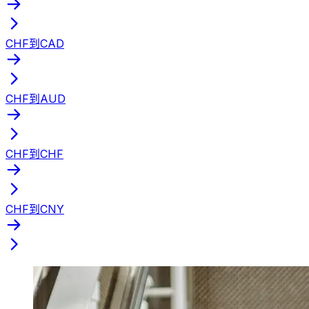
CHF到CAD
CHF到AUD
CHF到CHF
CHF到CNY