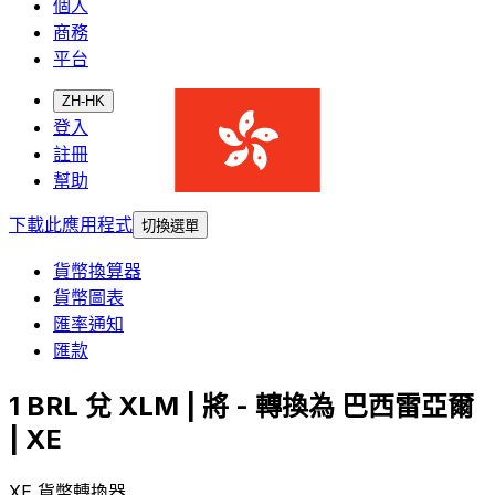
個人
商務
平台
ZH-HK
登入
註冊
幫助
下載此應用程式
切換選單
貨幣換算器
貨幣圖表
匯率通知
匯款
1 BRL 兌 XLM | 將 - 轉換為 巴西雷亞爾
| XE
XE 貨幣轉換器