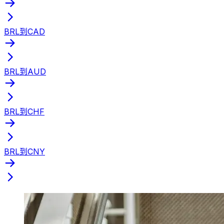
BRL到CAD
BRL到AUD
BRL到CHF
BRL到CNY