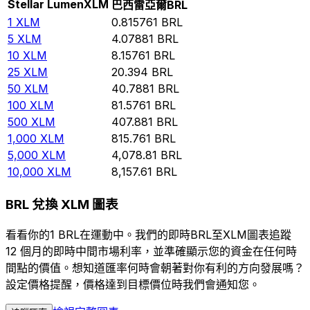
Stellar Lumen
XLM
巴西雷亞爾
BRL
1
XLM
0.815761
BRL
5
XLM
4.07881
BRL
10
XLM
8.15761
BRL
25
XLM
20.394
BRL
50
XLM
40.7881
BRL
100
XLM
81.5761
BRL
500
XLM
407.881
BRL
1,000
XLM
815.761
BRL
5,000
XLM
4,078.81
BRL
10,000
XLM
8,157.61
BRL
BRL 兌換 XLM 圖表
看看你的1 BRL在運動中。我們的即時BRL至XLM圖表追蹤
12 個月的即時中間市場利率，並準確顯示您的資金在任何時
間點的價值。想知道匯率何時會朝著對你有利的方向發展嗎？
設定價格提醒，價格達到目標價位時我們會通知您。