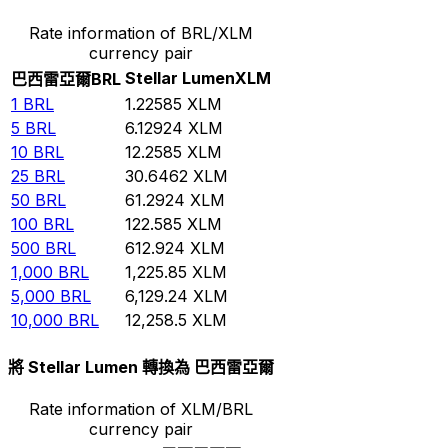
Rate information of BRL/XLM
currency pair
Stellar Lumen
XLM
巴西雷亞爾
BRL
1
BRL
1.22585
XLM
5
BRL
6.12924
XLM
10
BRL
12.2585
XLM
25
BRL
30.6462
XLM
50
BRL
61.2924
XLM
100
BRL
122.585
XLM
500
BRL
612.924
XLM
1,000
BRL
1,225.85
XLM
5,000
BRL
6,129.24
XLM
10,000
BRL
12,258.5
XLM
將 Stellar Lumen 轉換為 巴西雷亞爾
Rate information of XLM/BRL
currency pair