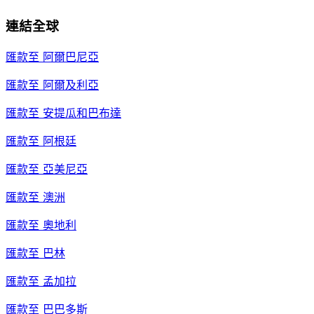
連結全球
匯款至
阿爾巴尼亞
匯款至
阿爾及利亞
匯款至
安提瓜和巴布達
匯款至
阿根廷
匯款至
亞美尼亞
匯款至
澳洲
匯款至
奧地利
匯款至
巴林
匯款至
孟加拉
匯款至
巴巴多斯