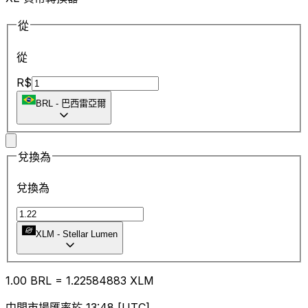
從
從
R$
BRL
-
巴西雷亞爾
兌換為
兌換為
XLM
-
Stellar Lumen
1.00
BRL
=
1.22
584883
XLM
中間市場匯率於 13:48 [UTC]