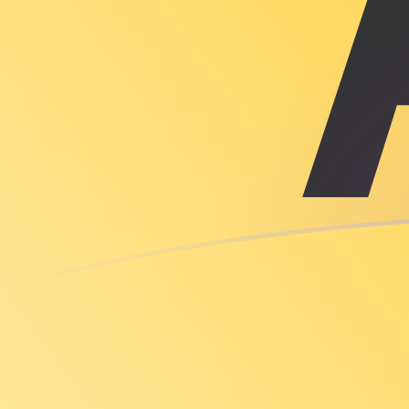
立即註冊
今日BRL兌XAU匯率
將 巴西雷亞爾 轉換為 黃金安士
Rate information of BRL/XAU
currency pair
巴西雷亞爾
BRL
黃金安士
XAU
1
BRL
0.0000455509
XAU
5
BRL
0.000227755
XAU
10
BRL
0.000455509
XAU
25
BRL
0.00113877
XAU
50
BRL
0.00227755
XAU
100
BRL
0.00455509
XAU
500
BRL
0.0227755
XAU