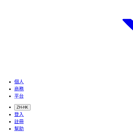
個人
商務
平台
ZH-HK
登入
註冊
幫助