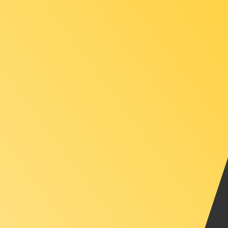
兌換為
兌換為
XAU
-
黃金安士
1.00
BRL
=
0.00
004555
XAU
中間市場匯率於 08:31 [UTC]
立即諮詢貨幣專家。
我們可以提供比競爭對手更優惠的匯率。
預約通話
我們的轉換器會使用匯率中間價。這僅供參考。您匯款時不
你知道可以用Xe匯款到國外匯款嗎？