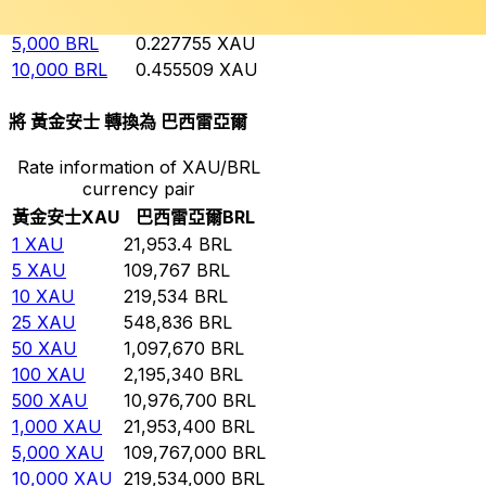
1,000
BRL
0.0455509
XAU
5,000
BRL
0.227755
XAU
10,000
BRL
0.455509
XAU
將 黃金安士 轉換為 巴西雷亞爾
Rate information of XAU/BRL
currency pair
黃金安士
XAU
巴西雷亞爾
BRL
1
XAU
21,953.4
BRL
5
XAU
109,767
BRL
10
XAU
219,534
BRL
25
XAU
548,836
BRL
50
XAU
1,097,670
BRL
100
XAU
2,195,340
BRL
500
XAU
10,976,700
BRL
1,000
XAU
21,953,400
BRL
5,000
XAU
109,767,000
BRL
10,000
XAU
219,534,000
BRL