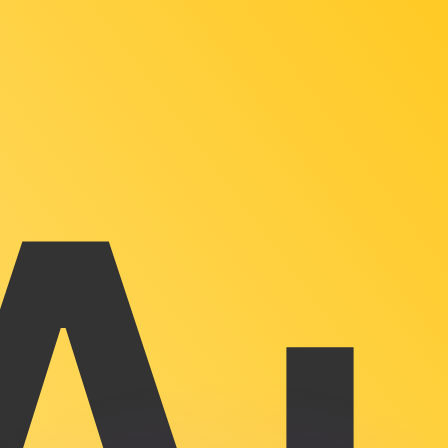
會獲得此匯率。
查看匯款匯率。