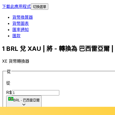
下載此應用程式
切換選單
貨幣換算器
貨幣圖表
匯率通知
匯款
1 BRL 兌 XAU | 將 - 轉換為 巴西雷亞爾 |
XE 貨幣轉換器
從
從
R$
BRL
-
巴西雷亞爾