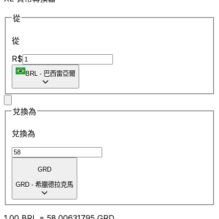
從
從
R$
BRL
-
巴西雷亞爾
兌換為
兌換為
GRD
GRD
-
希臘德拉克馬
1.00
BRL
=
58.00
631795
GRD