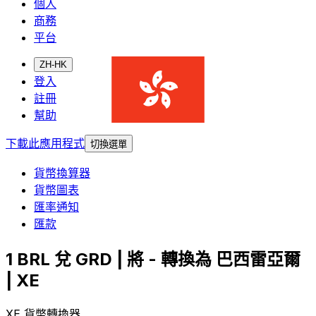
個人
商務
平台
ZH-HK
登入
註冊
幫助
下載此應用程式
切換選單
貨幣換算器
貨幣圖表
匯率通知
匯款
1 BRL 兌 GRD | 將 - 轉換為 巴西雷亞爾
| XE
XE 貨幣轉換器