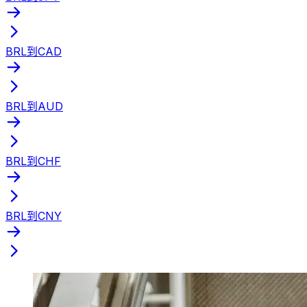
BRL到CAD
BRL到AUD
BRL到CHF
BRL到CNY