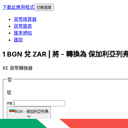
下載此應用程式
切換選單
貨幣換算器
貨幣圖表
匯率通知
匯款
1 BGN 兌 ZAR | 將 - 轉換為 保加利亞列弗 
XE 貨幣轉換器
從
從
лв
BGN
-
保加利亞列弗