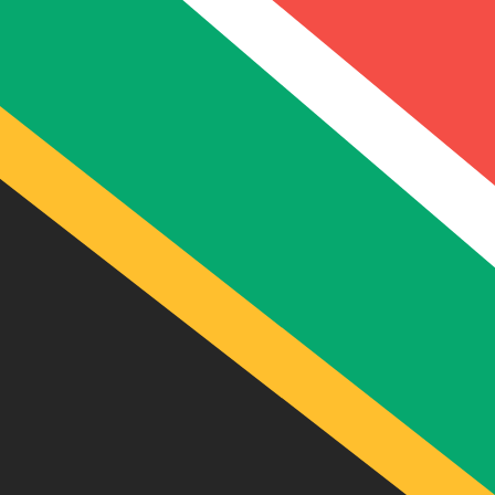
兌換為
兌換為
R
ZAR
-
南非蘭特
1.00
BGN
=
9.55
563219
ZAR
中間市場匯率於 14:55 [UTC]
立即諮詢貨幣專家。
我們可以提供比競爭對手更優惠的匯率。
預約通話
我們的轉換器會使用匯率中間價。這僅供參考。您匯款時不
你知道可以用Xe匯款到國外匯款嗎？