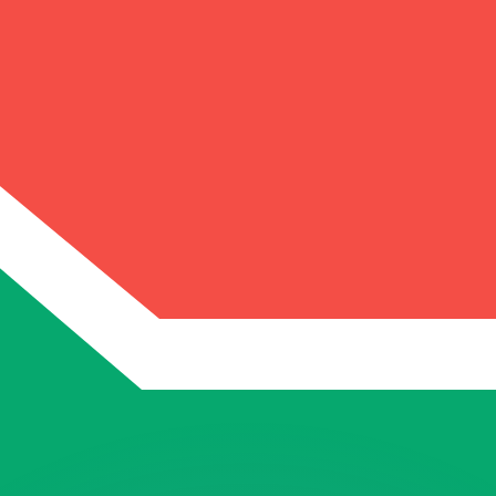
會獲得此匯率。
查看匯款匯率。