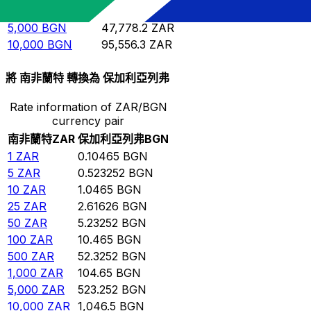
1,000
BGN
9,555.63
ZAR
5,000
BGN
47,778.2
ZAR
10,000
BGN
95,556.3
ZAR
將 南非蘭特 轉換為 保加利亞列弗
Rate information of ZAR/BGN
currency pair
南非蘭特
ZAR
保加利亞列弗
BGN
1
ZAR
0.10465
BGN
5
ZAR
0.523252
BGN
10
ZAR
1.0465
BGN
25
ZAR
2.61626
BGN
50
ZAR
5.23252
BGN
100
ZAR
10.465
BGN
500
ZAR
52.3252
BGN
1,000
ZAR
104.65
BGN
5,000
ZAR
523.252
BGN
10,000
ZAR
1,046.5
BGN