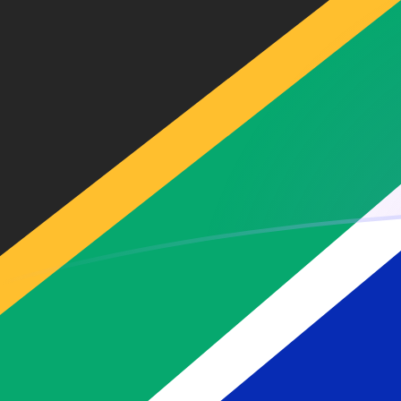
立即註冊
今日BGN兌ZAR匯率
將 保加利亞列弗 轉換為 南非蘭特
Rate information of BGN/ZAR
currency pair
保加利亞列弗
BGN
南非蘭特
ZAR
1
BGN
9.55563
ZAR
5
BGN
47.7782
ZAR
10
BGN
95.5563
ZAR
25
BGN
238.891
ZAR
50
BGN
477.782
ZAR
100
BGN
955.563
ZAR
500
BGN
4,777.82
ZAR