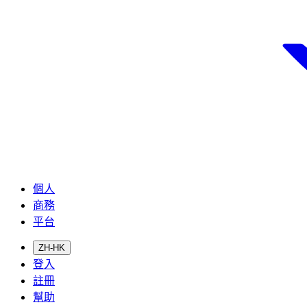
個人
商務
平台
ZH-HK
登入
註冊
幫助