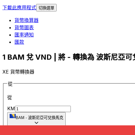
下載此應用程式
切換選單
貨幣換算器
貨幣圖表
匯率通知
匯款
1 BAM 兌 VND | 將 - 轉換為 波斯尼亞可
XE 貨幣轉換器
從
從
KM
BAM
-
波斯尼亞可兌換馬克