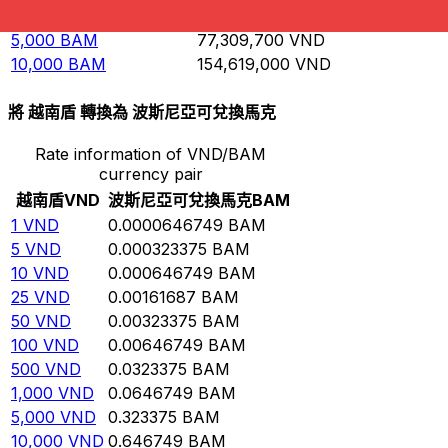
1,000
BAM
15,461,900
VND
5,000
BAM
77,309,700
VND
10,000
BAM
154,619,000
VND
將 越南盾 轉換為 波斯尼亞可兌換馬克
Rate information of VND/BAM
currency pair
越南盾
VND
波斯尼亞可兌換馬克
BAM
1
VND
0.0000646749
BAM
5
VND
0.000323375
BAM
10
VND
0.000646749
BAM
25
VND
0.00161687
BAM
50
VND
0.00323375
BAM
100
VND
0.00646749
BAM
500
VND
0.0323375
BAM
1,000
VND
0.0646749
BAM
5,000
VND
0.323375
BAM
10,000
VND
0.646749
BAM