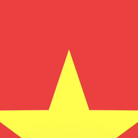
會獲得此匯率。
查看匯款匯率。