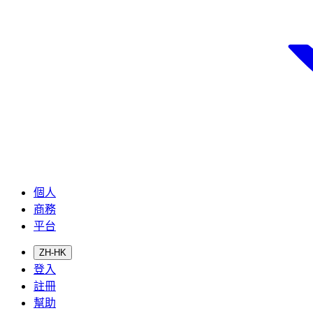
個人
商務
平台
ZH-HK
登入
註冊
幫助