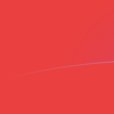
立即註冊
今日BAM兌VND匯率
將 波斯尼亞可兌換馬克 轉換為 越南盾
Rate information of BAM/VND currency
pair
波斯尼亞可兌換馬克
BAM
越南盾
VND
1
BAM
15,461.9
VND
5
BAM
77,309.7
VND
10
BAM
154,619
VND
25
BAM
386,549
VND
50
BAM
773,097
VND
100
BAM
1,546,190
VND
500
BAM
7,730,970
VND