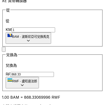
XE 貨幣轉換器
從
從
KM
BAM
-
波斯尼亞可兌換馬克
兌換為
兌換為
R₣
RWF
-
盧旺達法郎
1.00
BAM
=
868.33
069996
RWF