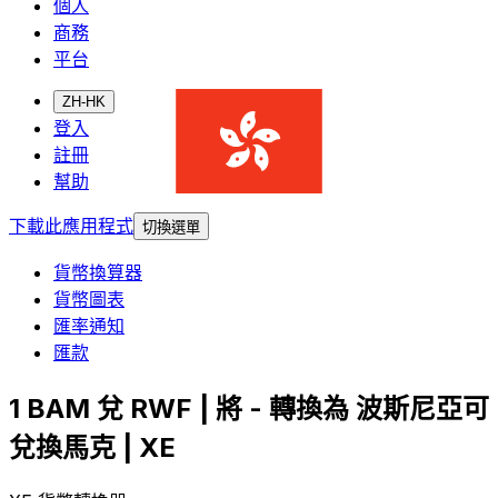
個人
商務
平台
ZH-HK
登入
註冊
幫助
下載此應用程式
切換選單
貨幣換算器
貨幣圖表
匯率通知
匯款
1 BAM 兌 RWF | 將 - 轉換為 波斯尼亞可
兌換馬克 | XE