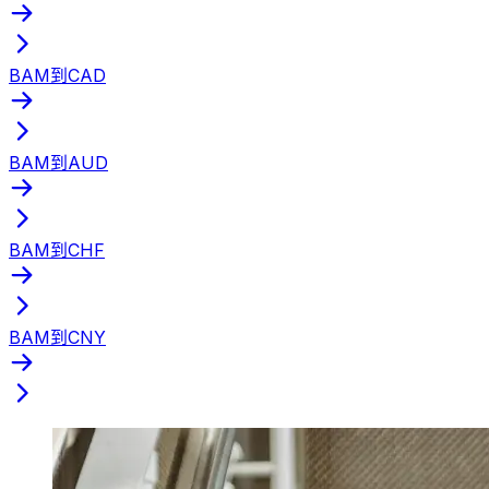
BAM到CAD
BAM到AUD
BAM到CHF
BAM到CNY