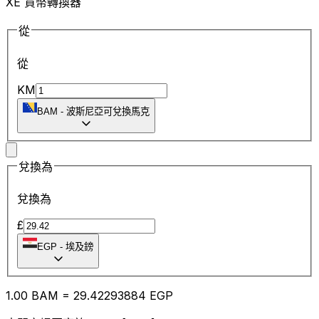
XE 貨幣轉換器
從
從
KM
BAM
-
波斯尼亞可兌換馬克
兌換為
兌換為
£
EGP
-
埃及鎊
1.00
BAM
=
29.42
293884
EGP