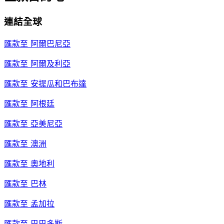
連結全球
匯款至
阿爾巴尼亞
匯款至
阿爾及利亞
匯款至
安提瓜和巴布達
匯款至
阿根廷
匯款至
亞美尼亞
匯款至
澳洲
匯款至
奧地利
匯款至
巴林
匯款至
孟加拉
匯款至
巴巴多斯