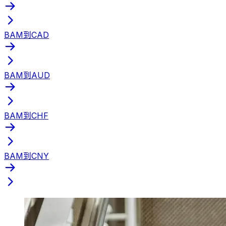
BAM到CAD
BAM到AUD
BAM到CHF
BAM到CNY