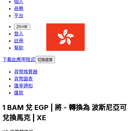
個人
商務
平台
ZH-HK
登入
註冊
幫助
下載此應用程式
切換選單
貨幣換算器
貨幣圖表
匯率通知
匯款
1 BAM 兌 EGP | 將 - 轉換為 波斯尼亞可
兌換馬克 | XE