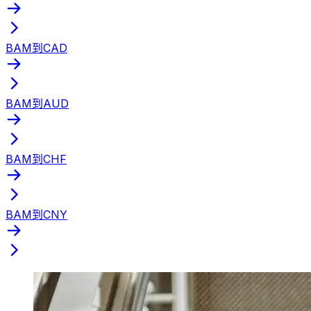
BAM到CAD
BAM到AUD
BAM到CHF
BAM到CNY