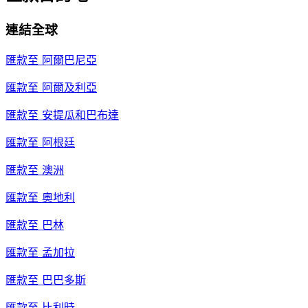
連結全球
匯款至
阿爾巴尼亞
匯款至
阿爾及利亞
匯款至
安提瓜和巴布達
匯款至
阿根廷
匯款至
澳洲
匯款至
奧地利
匯款至
巴林
匯款至
孟加拉
匯款至
巴巴多斯
匯款至
比利時