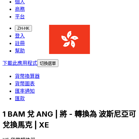
個人
商務
平台
ZH-HK
登入
註冊
幫助
下載此應用程式
切換選單
貨幣換算器
貨幣圖表
匯率通知
匯款
1 BAM 兌 ANG | 將 - 轉換為 波斯尼亞可
兌換馬克 | XE