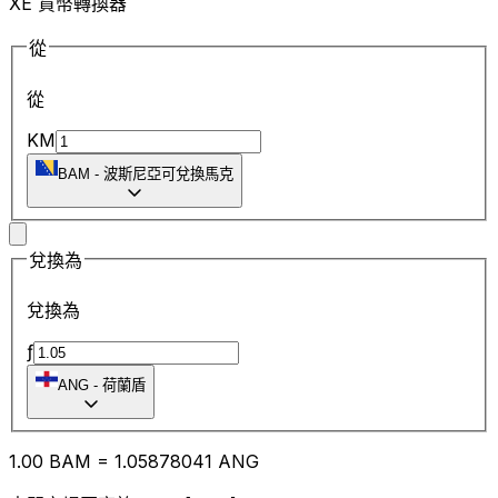
XE 貨幣轉換器
從
從
KM
BAM
-
波斯尼亞可兌換馬克
兌換為
兌換為
ƒ
ANG
-
荷蘭盾
1.00
BAM
=
1.05
878041
ANG