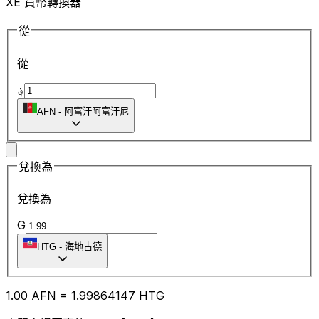
XE 貨幣轉換器
從
從
؋
AFN
-
阿富汗阿富汗尼
兌換為
兌換為
G
HTG
-
海地古德
1.00
AFN
=
1.99
864147
HTG