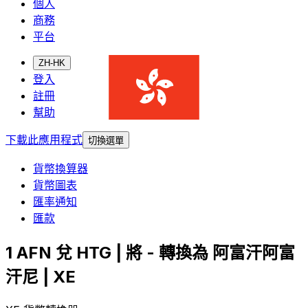
個人
商務
平台
ZH-HK
登入
註冊
幫助
下載此應用程式
切換選單
貨幣換算器
貨幣圖表
匯率通知
匯款
1 AFN 兌 HTG | 將 - 轉換為 阿富汗阿富
汗尼 | XE