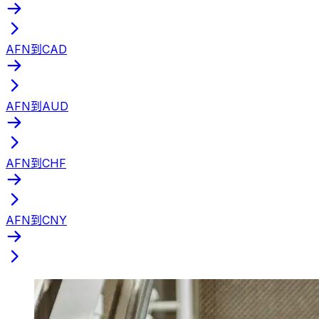
AFN到CAD
AFN到AUD
AFN到CHF
AFN到CNY