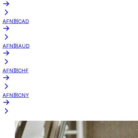
AFN到CAD
AFN到AUD
AFN到CHF
AFN到CNY