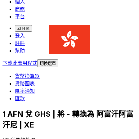
個人
商務
平台
ZH-HK
登入
註冊
幫助
下載此應用程式
切換選單
貨幣換算器
貨幣圖表
匯率通知
匯款
1 AFN 兌 GHS | 將 - 轉換為 阿富汗阿富
汗尼 | XE