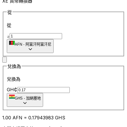
XE 貨幣轉換器
從
從
؋
AFN
-
阿富汗阿富汗尼
兌換為
兌換為
GH₵
GHS
-
加納塞地
1.00
AFN
=
0.17
943983
GHS