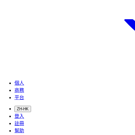
個人
商務
平台
ZH-HK
登入
註冊
幫助