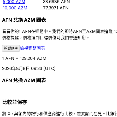
5,000
AZM
38.6986
AFN
10,000
AZM
77.3971
AFN
AFN 兌換 AZM 圖表
看看你的1 AFN在運動中。我們的即時AFN至AZM圖表追
價格提醒，價格達到目標價位時我們會通知您。
檢視完整圖表
追蹤匯率
1 AFN = 129.204 AZM
2026年8月8日 09:33 [UTC]
AFN 兌換 AZM 圖表
比較並保存
將 Xe 與領先的銀行和供應商進行比較，差異顯而易見。比