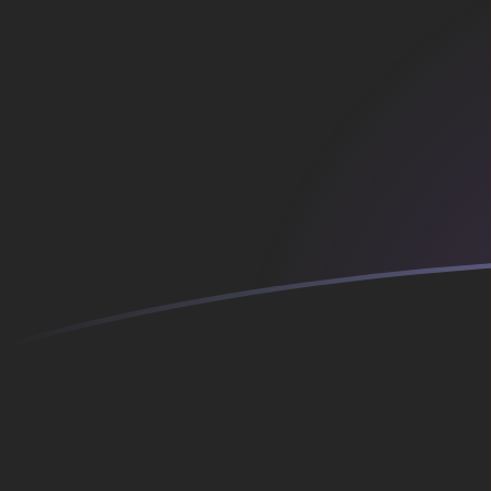
你知道可以用Xe匯款到國外匯款嗎？
立即註冊
今日AFN兌AZM匯率
將 阿富汗阿富汗尼 轉換為 阿塞拜疆馬納特
Rate information of AFN/AZM currency
pair
阿富汗阿富汗尼
AFN
阿塞拜疆馬納特
AZM
1
AFN
129.204
AZM
5
AFN
646.019
AZM
10
AFN
1,292.04
AZM
25
AFN
3,230.09
AZM
50
AFN
6,460.19
AZM