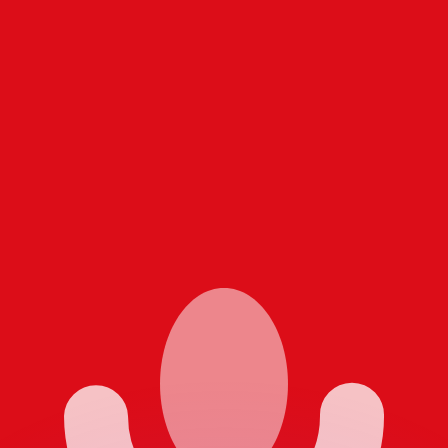
會獲得此匯率。
查看匯款匯率。