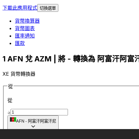
下載此應用程式
切換選單
貨幣換算器
貨幣圖表
匯率通知
匯款
1 AFN 兌 AZM | 將 - 轉換為 阿富汗阿富汗
XE 貨幣轉換器
從
從
؋
AFN
-
阿富汗阿富汗尼