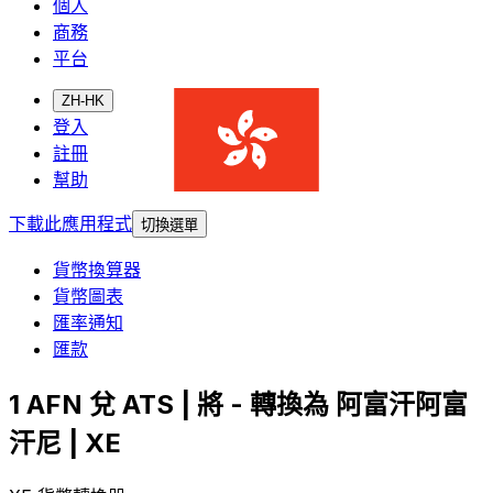
個人
商務
平台
ZH-HK
登入
註冊
幫助
下載此應用程式
切換選單
貨幣換算器
貨幣圖表
匯率通知
匯款
1 AFN 兌 ATS | 將 - 轉換為 阿富汗阿富
汗尼 | XE