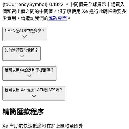
{toCurrencySymbol} 0.1822 。中間價是全球貨幣市場買入
價和賣出價之間的中間值。想了解使用 Xe 進行此轉帳需要多
少費用，請造訪我們的
匯款頁面
。
1 AFN在ATS中是多少？
如何進行貨幣兌換？
我可以用Xe設定利率提醒嗎？
我可以用 Xe 發送1 AFN到ATS嗎？
精簡匯款程序
Xe 有助於快速低廉地在網上匯款至國外