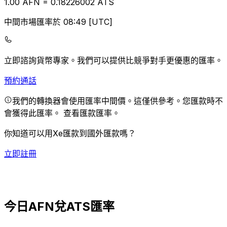
1.00
AFN
=
0.18
226002
ATS
中間市場匯率於 08:49 [UTC]
立即諮詢貨幣專家。
我們可以提供比競爭對手更優惠的匯率。
預約通話
我們的轉換器會使用匯率中間價。這僅供參考。您匯款時不
會獲得此匯率。
查看匯款匯率。
你知道可以用Xe匯款到國外匯款嗎？
立即註冊
今日AFN兌ATS匯率