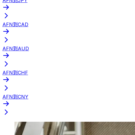
AFN到JPY
AFN到CAD
AFN到AUD
AFN到CHF
AFN到CNY