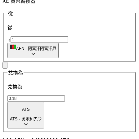
XE 貨幣轉換器
從
從
؋
AFN
-
阿富汗阿富汗尼
兌換為
兌換為
ATS
ATS
-
奧地利先令