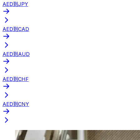
AED到JPY
AED到CAD
AED到AUD
AED到CHF
AED到CNY