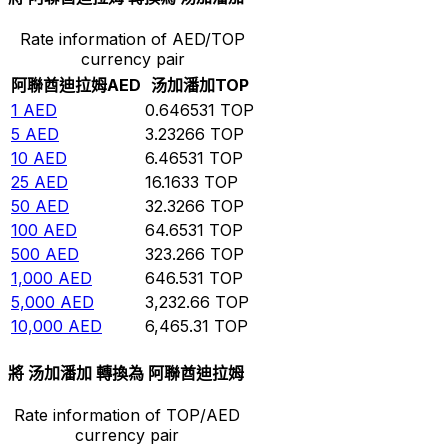
Rate information of AED/TOP
currency pair
阿聯酋迪拉姆
AED
汤加潘加
TOP
1
AED
0.646531
TOP
5
AED
3.23266
TOP
10
AED
6.46531
TOP
25
AED
16.1633
TOP
50
AED
32.3266
TOP
100
AED
64.6531
TOP
500
AED
323.266
TOP
1,000
AED
646.531
TOP
5,000
AED
3,232.66
TOP
10,000
AED
6,465.31
TOP
將 汤加潘加 轉換為 阿聯酋迪拉姆
Rate information of TOP/AED
currency pair