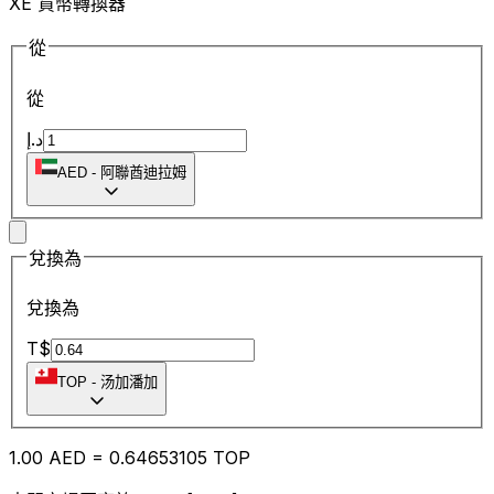
XE 貨幣轉換器
從
從
د.إ
AED
-
阿聯酋迪拉姆
兌換為
兌換為
T$
TOP
-
汤加潘加
1.00
AED
=
0.64
653105
TOP