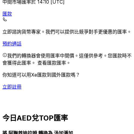
中間市場匯率於 14:10 [UTC]
匯款
立即諮詢貨幣專家。
我們可以提供比競爭對手更優惠的匯率。
預約通話
我們的轉換器會使用匯率中間價。這僅供參考。您匯款時不
會獲得此匯率。
查看匯款匯率。
你知道可以用Xe匯款到國外匯款嗎？
立即註冊
今日AED兌TOP匯率
將 阿聯酋迪拉姆 轉換為 汤加潘加