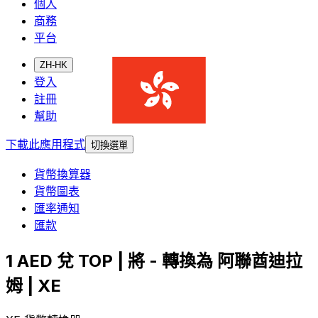
個人
商務
平台
ZH-HK
登入
註冊
幫助
下載此應用程式
切換選單
貨幣換算器
貨幣圖表
匯率通知
匯款
1 AED 兌 TOP | 將 - 轉換為 阿聯酋迪拉
姆 | XE