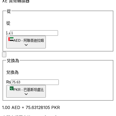
XE 貨幣轉換器
從
從
د.إ
AED
-
阿聯酋迪拉姆
兌換為
兌換為
₨
PKR
-
巴基斯坦盧比
1.00
AED
=
75.63
128105
PKR