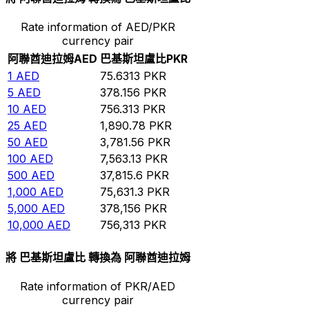
Rate information of AED/PKR
currency pair
阿聯酋迪拉姆
AED
巴基斯坦盧比
PKR
1
AED
75.6313
PKR
5
AED
378.156
PKR
10
AED
756.313
PKR
25
AED
1,890.78
PKR
50
AED
3,781.56
PKR
100
AED
7,563.13
PKR
500
AED
37,815.6
PKR
1,000
AED
75,631.3
PKR
5,000
AED
378,156
PKR
10,000
AED
756,313
PKR
將 巴基斯坦盧比 轉換為 阿聯酋迪拉姆
Rate information of PKR/AED
currency pair