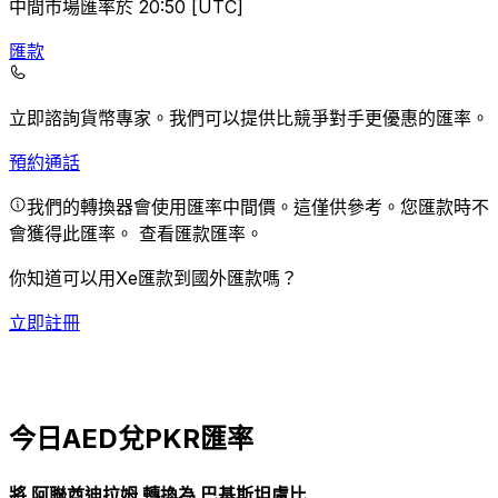
中間市場匯率於 20:50 [UTC]
匯款
立即諮詢貨幣專家。
我們可以提供比競爭對手更優惠的匯率。
預約通話
我們的轉換器會使用匯率中間價。這僅供參考。您匯款時不
會獲得此匯率。
查看匯款匯率。
你知道可以用Xe匯款到國外匯款嗎？
立即註冊
今日AED兌PKR匯率
將 阿聯酋迪拉姆 轉換為 巴基斯坦盧比