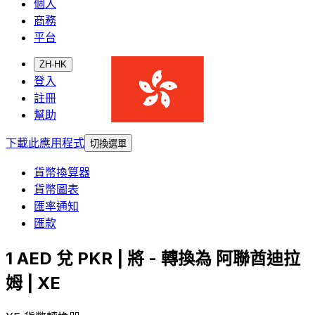
個人
商務
平台
ZH-HK
登入
註冊
幫助
下載此應用程式
切換選單
貨幣換算器
貨幣圖表
匯率通知
匯款
1 AED 兌 PKR | 將 - 轉換為 阿聯酋迪拉
姆 | XE