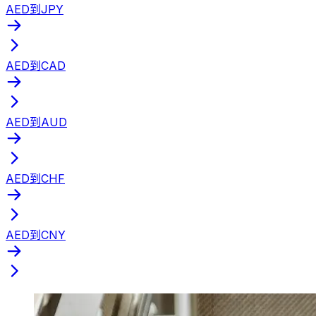
AED到JPY
AED到CAD
AED到AUD
AED到CHF
AED到CNY