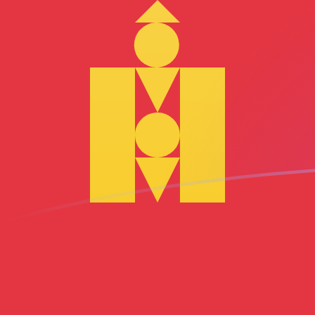
你知道可以用Xe匯款到國外匯款嗎？
立即註冊
今日AED兌MNT匯率
將 阿聯酋迪拉姆 轉換為 蒙古圖格里克
Rate information of AED/MNT
currency pair
阿聯酋迪拉姆
AED
蒙古圖格里克
MNT
1
AED
979.552
MNT
5
AED
4,897.76
MNT
10
AED
9,795.52
MNT
25
AED
24,488.8
MNT
50
AED
48,977.6
MNT
100
AED
97,955.2
MNT