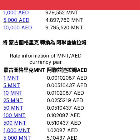
500
AED
489,776
MNT
1,000
AED
979,552
MNT
5,000
AED
4,897,760
MNT
10,000
AED
9,795,520
MNT
將 蒙古圖格里克 轉換為 阿聯酋迪拉姆
Rate information of MNT/AED
currency pair
蒙古圖格里克
MNT
阿聯酋迪拉姆
AED
1
MNT
0.00102087
AED
5
MNT
0.00510437
AED
10
MNT
0.0102087
AED
25
MNT
0.0255219
AED
50
MNT
0.0510437
AED
100
MNT
0.102087
AED
500
MNT
0.510437
AED
1,000
MNT
1.02087
AED
5,000
MNT
5.10437
AED