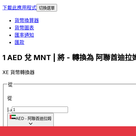
下載此應用程式
切換選單
貨幣換算器
貨幣圖表
匯率通知
匯款
1 AED 兌 MNT | 將 - 轉換為 阿聯酋迪拉姆
XE 貨幣轉換器
從
從
د.إ
AED
-
阿聯酋迪拉姆