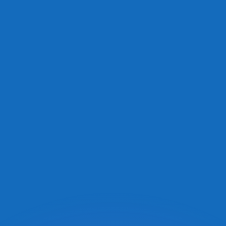
會獲得此匯率。
查看匯款匯率。