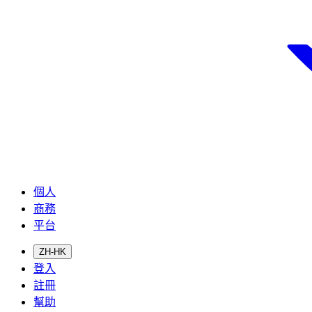
個人
商務
平台
ZH-HK
登入
註冊
幫助