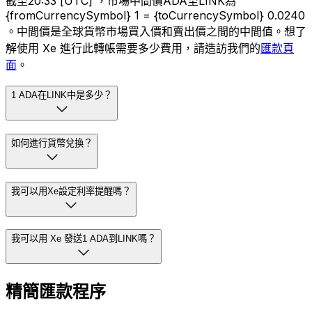
截至20:33 [UTC] ，市場中間價ADA至LINK為
{fromCurrencySymbol} 1 = {toCurrencySymbol} 0.0240
。中間價是全球貨幣市場買入價和賣出價之間的中間值。想了
解使用 Xe 進行此轉帳需要多少費用，請造訪我們的
匯款頁
面
。
1 ADA在LINK中是多少？
如何進行貨幣兌換？
我可以用Xe設定利率提醒嗎？
我可以用 Xe 發送1 ADA到LINK嗎？
精簡匯款程序