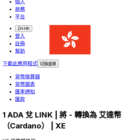
個人
商務
平台
ZH-HK
登入
註冊
幫助
下載此應用程式
切換選單
貨幣換算器
貨幣圖表
匯率通知
匯款
1 ADA 兌 LINK | 將 - 轉換為 艾達幣
（Cardano） | XE