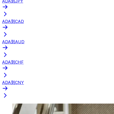
ADA到JPY
ADA到CAD
ADA到AUD
ADA到CHF
ADA到CNY