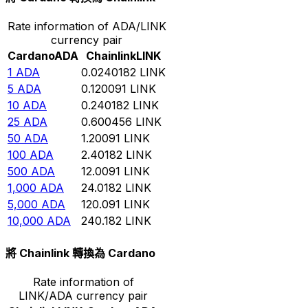
Rate information of ADA/LINK
currency pair
Cardano
ADA
Chainlink
LINK
1
ADA
0.0240182
LINK
5
ADA
0.120091
LINK
10
ADA
0.240182
LINK
25
ADA
0.600456
LINK
50
ADA
1.20091
LINK
100
ADA
2.40182
LINK
500
ADA
12.0091
LINK
1,000
ADA
24.0182
LINK
5,000
ADA
120.091
LINK
10,000
ADA
240.182
LINK
將 Chainlink 轉換為 Cardano
Rate information of
LINK/ADA currency pair