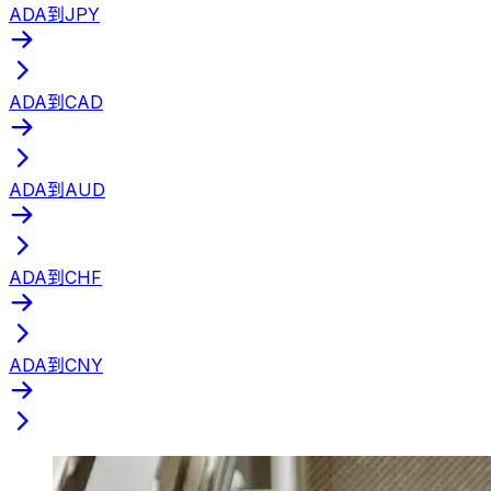
ADA到JPY
ADA到CAD
ADA到AUD
ADA到CHF
ADA到CNY