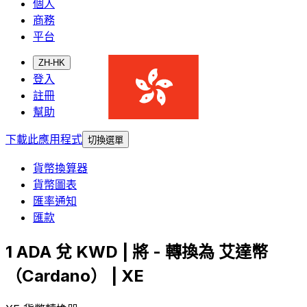
個人
商務
平台
ZH-HK
登入
註冊
幫助
下載此應用程式
切換選單
貨幣換算器
貨幣圖表
匯率通知
匯款
1 ADA 兌 KWD | 將 - 轉換為 艾達幣
（Cardano） | XE