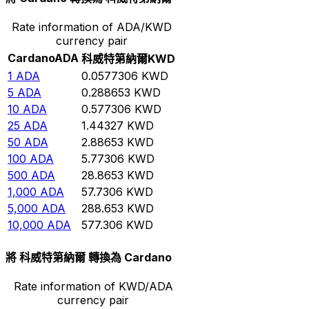
Rate information of ADA/KWD
currency pair
Cardano
ADA
科威特第納爾
KWD
1
ADA
0.0577306
KWD
5
ADA
0.288653
KWD
10
ADA
0.577306
KWD
25
ADA
1.44327
KWD
50
ADA
2.88653
KWD
100
ADA
5.77306
KWD
500
ADA
28.8653
KWD
1,000
ADA
57.7306
KWD
5,000
ADA
288.653
KWD
10,000
ADA
577.306
KWD
將 科威特第納爾 轉換為 Cardano
Rate information of KWD/ADA
currency pair