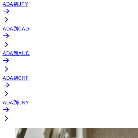
ADA到JPY
ADA到CAD
ADA到AUD
ADA到CHF
ADA到CNY