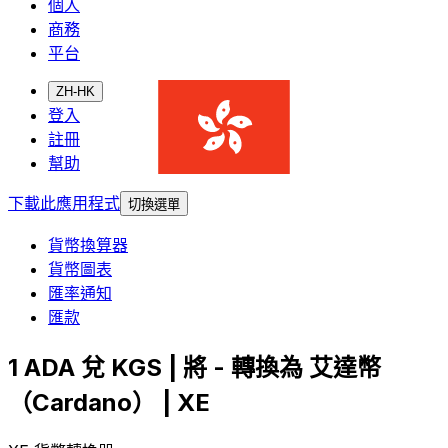
個人
商務
平台
ZH-HK
登入
註冊
幫助
下載此應用程式
切換選單
貨幣換算器
貨幣圖表
匯率通知
匯款
1 ADA 兌 KGS | 將 - 轉換為 艾達幣
（Cardano） | XE