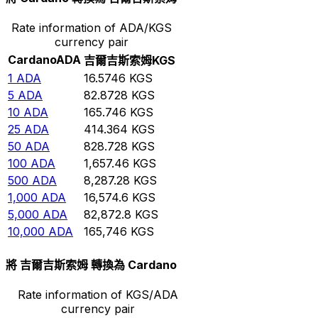
Rate information of ADA/KGS
currency pair
Cardano
ADA
吉爾吉斯索姆
KGS
1
ADA
16.5746
KGS
5
ADA
82.8728
KGS
10
ADA
165.746
KGS
25
ADA
414.364
KGS
50
ADA
828.728
KGS
100
ADA
1,657.46
KGS
500
ADA
8,287.28
KGS
1,000
ADA
16,574.6
KGS
5,000
ADA
82,872.8
KGS
10,000
ADA
165,746
KGS
將 吉爾吉斯索姆 轉換為 Cardano
Rate information of KGS/ADA
currency pair