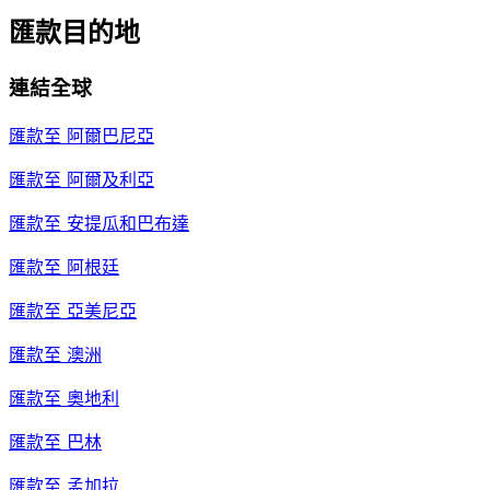
匯款目的地
連結全球
匯款至
阿爾巴尼亞
匯款至
阿爾及利亞
匯款至
安提瓜和巴布達
匯款至
阿根廷
匯款至
亞美尼亞
匯款至
澳洲
匯款至
奧地利
匯款至
巴林
匯款至
孟加拉