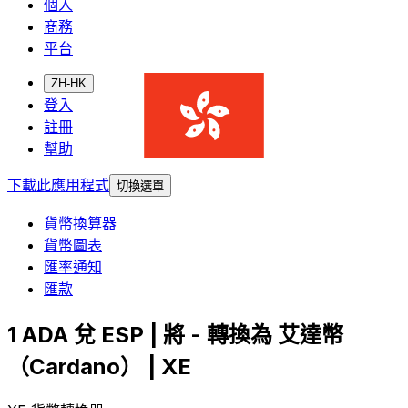
個人
商務
平台
ZH-HK
登入
註冊
幫助
下載此應用程式
切換選單
貨幣換算器
貨幣圖表
匯率通知
匯款
1 ADA 兌 ESP | 將 - 轉換為 艾達幣
（Cardano） | XE