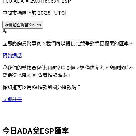
1.00
ADA
=
29.01
189674
ESP
中間市場匯率於 20:29 [UTC]
購買加密貨幣Kraken
立即諮詢貨幣專家。
我們可以提供比競爭對手更優惠的匯率。
預約通話
我們的轉換器會使用匯率中間價。這僅供參考。您匯款時不
會獲得此匯率。
查看匯款匯率。
你知道可以用Xe匯款到國外匯款嗎？
立即註冊
今日ADA兌ESP匯率