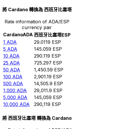
將 Cardano 轉換為 西班牙比塞塔
Rate information of ADA/ESP
currency pair
Cardano
ADA
西班牙比塞塔
ESP
1
ADA
29.0119
ESP
5
ADA
145.059
ESP
10
ADA
290.119
ESP
25
ADA
725.297
ESP
50
ADA
1,450.59
ESP
100
ADA
2,901.19
ESP
500
ADA
14,505.9
ESP
1,000
ADA
29,011.9
ESP
5,000
ADA
145,059
ESP
10,000
ADA
290,119
ESP
將 西班牙比塞塔 轉換為 Cardano