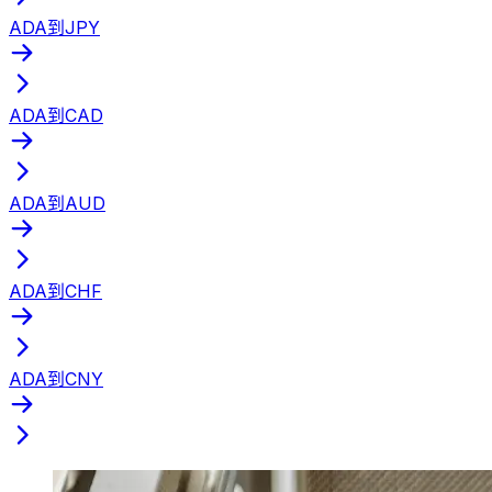
ADA到JPY
ADA到CAD
ADA到AUD
ADA到CHF
ADA到CNY