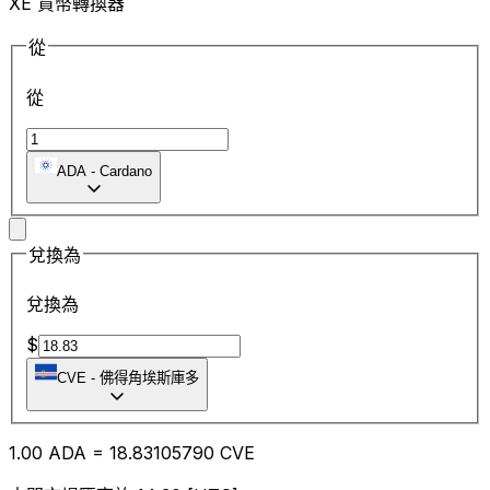
XE 貨幣轉換器
從
從
ADA
-
Cardano
兌換為
兌換為
$
CVE
-
佛得角埃斯庫多
1.00
ADA
=
18.83
105790
CVE