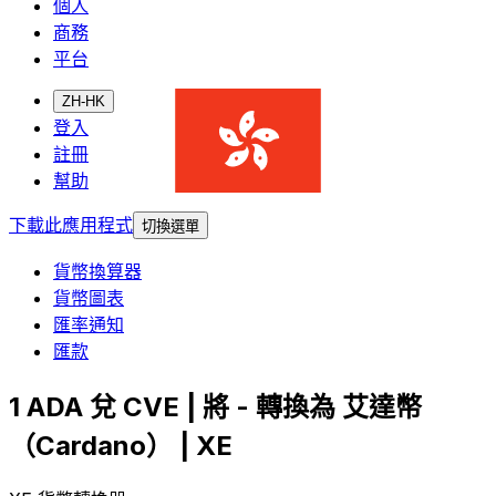
個人
商務
平台
ZH-HK
登入
註冊
幫助
下載此應用程式
切換選單
貨幣換算器
貨幣圖表
匯率通知
匯款
1 ADA 兌 CVE | 將 - 轉換為 艾達幣
（Cardano） | XE