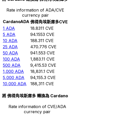
Rate information of ADA/CVE
currency pair
Cardano
ADA
佛得角埃斯庫多
CVE
1
ADA
18.8311
CVE
5
ADA
94.1553
CVE
10
ADA
188.311
CVE
25
ADA
470.776
CVE
50
ADA
941.553
CVE
100
ADA
1,883.11
CVE
500
ADA
9,415.53
CVE
1,000
ADA
18,831.1
CVE
5,000
ADA
94,155.3
CVE
10,000
ADA
188,311
CVE
將 佛得角埃斯庫多 轉換為 Cardano
Rate information of CVE/ADA
currency pair