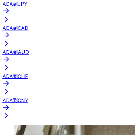
ADA到JPY
ADA到CAD
ADA到AUD
ADA到CHF
ADA到CNY