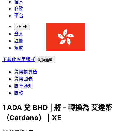
個人
商務
平台
ZH-HK
登入
註冊
幫助
下載此應用程式
切換選單
貨幣換算器
貨幣圖表
匯率通知
匯款
1 ADA 兌 BHD | 將 - 轉換為 艾達幣
（Cardano） | XE