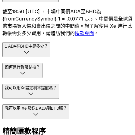
截至18:50 [UTC] ，市場中間價ADA至BHD為
{fromCurrencySymbol} 1 = .د.ب 0.0771 。中間價是全球貨
幣市場買入價和賣出價之間的中間值。想了解使用 Xe 進行此
轉帳需要多少費用，請造訪我們的
匯款頁面
。
1 ADA在BHD中是多少？
如何進行貨幣兌換？
我可以用Xe設定利率提醒嗎？
我可以用 Xe 發送1 ADA到BHD嗎？
精簡匯款程序