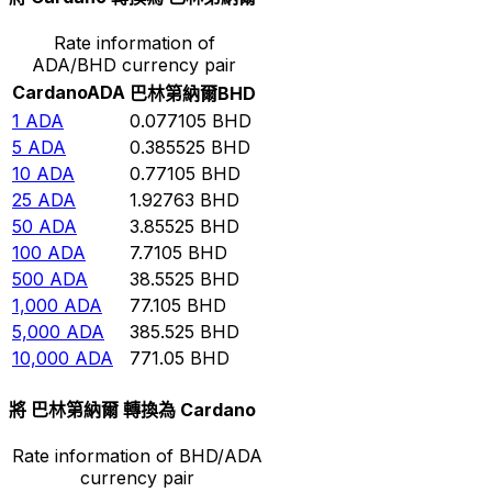
Rate information of
ADA/BHD currency pair
Cardano
ADA
巴林第納爾
BHD
1
ADA
0.077105
BHD
5
ADA
0.385525
BHD
10
ADA
0.77105
BHD
25
ADA
1.92763
BHD
50
ADA
3.85525
BHD
100
ADA
7.7105
BHD
500
ADA
38.5525
BHD
1,000
ADA
77.105
BHD
5,000
ADA
385.525
BHD
10,000
ADA
771.05
BHD
將 巴林第納爾 轉換為 Cardano
Rate information of BHD/ADA
currency pair