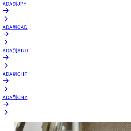
ADA到JPY
ADA到CAD
ADA到AUD
ADA到CHF
ADA到CNY