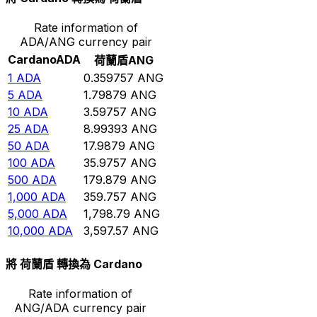
Rate information of
ADA/ANG currency pair
Cardano
ADA
荷蘭盾
ANG
1
ADA
0.359757
ANG
5
ADA
1.79879
ANG
10
ADA
3.59757
ANG
25
ADA
8.99393
ANG
50
ADA
17.9879
ANG
100
ADA
35.9757
ANG
500
ADA
179.879
ANG
1,000
ADA
359.757
ANG
5,000
ADA
1,798.79
ANG
10,000
ADA
3,597.57
ANG
將 荷蘭盾 轉換為 Cardano
Rate information of
ANG/ADA currency pair