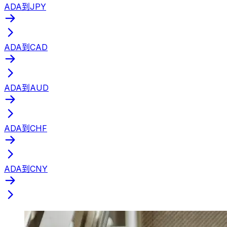
ADA到JPY
ADA到CAD
ADA到AUD
ADA到CHF
ADA到CNY