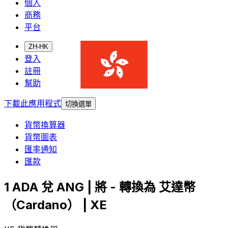
個人
商務
平台
ZH-HK
登入
註冊
幫助
下載此應用程式
切換選單
貨幣換算器
貨幣圖表
匯率通知
匯款
1 ADA 兌 ANG | 將 - 轉換為 艾達幣
（Cardano） | XE