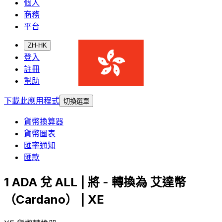
個人
商務
平台
ZH-HK
登入
註冊
幫助
下載此應用程式
切換選單
貨幣換算器
貨幣圖表
匯率通知
匯款
1 ADA 兌 ALL | 將 - 轉換為 艾達幣
（Cardano） | XE