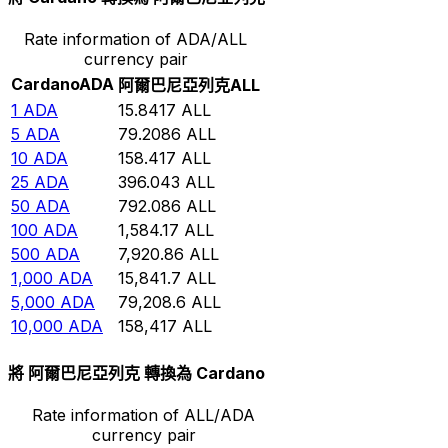
Rate information of ADA/ALL
currency pair
Cardano
ADA
阿爾巴尼亞列克
ALL
1
ADA
15.8417
ALL
5
ADA
79.2086
ALL
10
ADA
158.417
ALL
25
ADA
396.043
ALL
50
ADA
792.086
ALL
100
ADA
1,584.17
ALL
500
ADA
7,920.86
ALL
1,000
ADA
15,841.7
ALL
5,000
ADA
79,208.6
ALL
10,000
ADA
158,417
ALL
將 阿爾巴尼亞列克 轉換為 Cardano
Rate information of ALL/ADA
currency pair