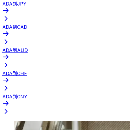
ADA到JPY
ADA到CAD
ADA到AUD
ADA到CHF
ADA到CNY