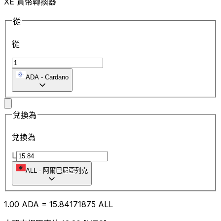
XE 貨幣轉換器
從
從
ADA
-
Cardano
兌換為
兌換為
L
ALL
-
阿爾巴尼亞列克
1.00
ADA
=
15.84
171875
ALL