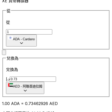
XE 貨幣轉換器
從
從
ADA
-
Cardano
兌換為
兌換為
د.إ
AED
-
阿聯酋迪拉姆
1.00
ADA
=
0.73
462926
AED