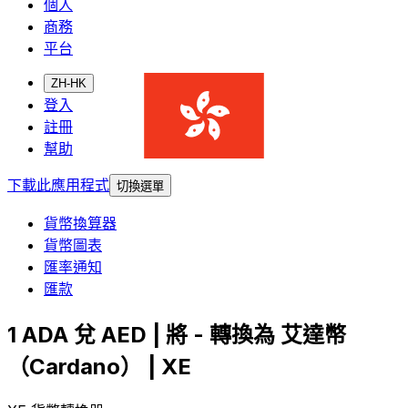
個人
商務
平台
ZH-HK
登入
註冊
幫助
下載此應用程式
切換選單
貨幣換算器
貨幣圖表
匯率通知
匯款
1 ADA 兌 AED | 將 - 轉換為 艾達幣
（Cardano） | XE