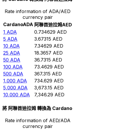
Rate information of ADA/AED
currency pair
Cardano
ADA
阿聯酋迪拉姆
AED
1
ADA
0.734629
AED
5
ADA
3.67315
AED
10
ADA
7.34629
AED
25
ADA
18.3657
AED
50
ADA
36.7315
AED
100
ADA
73.4629
AED
500
ADA
367.315
AED
1,000
ADA
734.629
AED
5,000
ADA
3,673.15
AED
10,000
ADA
7,346.29
AED
將 阿聯酋迪拉姆 轉換為 Cardano
Rate information of AED/ADA
currency pair