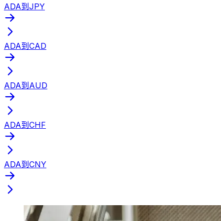
ADA到JPY
ADA到CAD
ADA到AUD
ADA到CHF
ADA到CNY