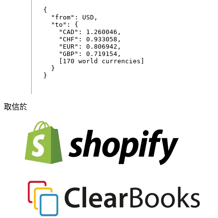
{
"
from
"
:
USD
,
"
to
"
:
{
"
CAD
"
:
1
.
260046
,
"
CHF
"
:
0
.
933058
,
"
EUR
"
:
0
.
806942
,
"
GBP
"
:
0
.
719154
,
[
170
world
currencies
]
}
}
取信於