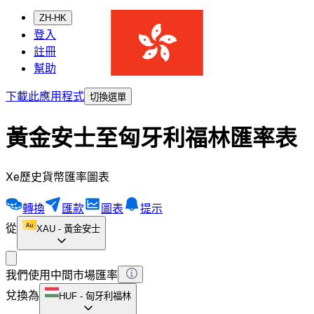
ZH-HK
登入
註冊
幫助
下載此應用程式
切換選單
黃金安士至匈牙利福林匯率表
Xe歷史貨幣匯率圖表
轉換
匯款
圖表
提示
從
XAU
-
黃金安士
我們使用中間市場匯率
兌換為
HUF
-
匈牙利福林