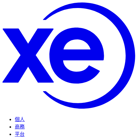
個人
商務
平台