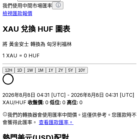
我們使用中間市場匯率
檢視匯款報價
XAU 兌換 HUF 圖表
將 黃金安士 轉換為 匈牙利福林
1 XAU = 0 HUF
12H
1D
1W
1M
1Y
2Y
5Y
10Y
2026年8月8日 04:31 [UTC] - 2026年8月8日 04:31 [UTC]
XAU/HUF
收盤價
:
0
低位
:
0
高位
:
0
我們的轉換器會使用匯率中間價。這僅供參考。您匯款時不
會獲得此匯率。
查看匯款匯率。
熱門美元(USD)配對