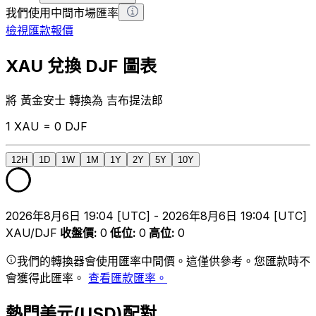
我們使用中間市場匯率
檢視匯款報價
XAU 兌換 DJF 圖表
將 黃金安士 轉換為 吉布提法郎
1 XAU = 0 DJF
12H
1D
1W
1M
1Y
2Y
5Y
10Y
2026年8月6日 19:04 [UTC] - 2026年8月6日 19:04 [UTC]
XAU/DJF
收盤價
:
0
低位
:
0
高位
:
0
我們的轉換器會使用匯率中間價。這僅供參考。您匯款時不
會獲得此匯率。
查看匯款匯率。
熱門美元(USD)配對