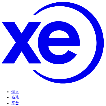
個人
商務
平台