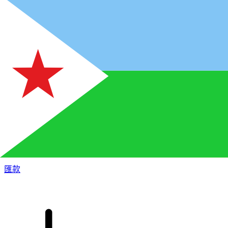
XE 國際匯款
快捷安全地上網匯款。即時追蹤和通知外加靈活的遞送和付款
選項。
匯款