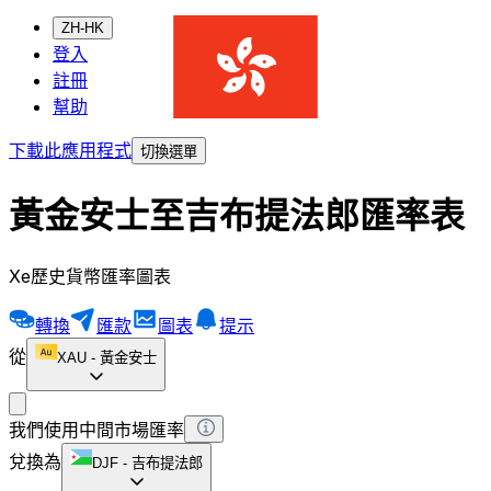
ZH-HK
登入
註冊
幫助
下載此應用程式
切換選單
黃金安士至吉布提法郎匯率表
Xe歷史貨幣匯率圖表
轉換
匯款
圖表
提示
從
XAU
-
黃金安士
我們使用中間市場匯率
兌換為
DJF
-
吉布提法郎