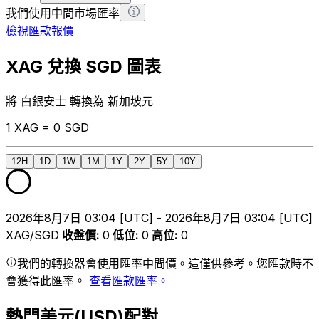
我們使用中間市場匯率
檢視匯款報價
XAG 兌換 SGD 圖表
將 白銀安士 轉換為 新加坡元
1 XAG = 0 SGD
12H
1D
1W
1M
1Y
2Y
5Y
10Y
2026年8月7日 03:04 [UTC] - 2026年8月7日 03:04 [UTC]
XAG/SGD
收盤價
:
0
低位
:
0
高位
:
0
我們的轉換器會使用匯率中間價。這僅供參考。您匯款時不
會獲得此匯率。
查看匯款匯率。
熱門美元(USD)配對