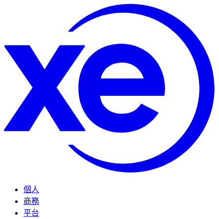
個人
商務
平台