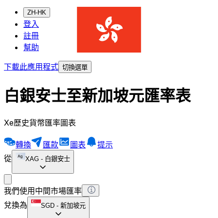
ZH-HK
登入
註冊
幫助
下載此應用程式
切換選單
白銀安士至新加坡元匯率表
Xe歷史貨幣匯率圖表
轉換
匯款
圖表
提示
從
XAG
-
白銀安士
我們使用中間市場匯率
兌換為
SGD
-
新加坡元