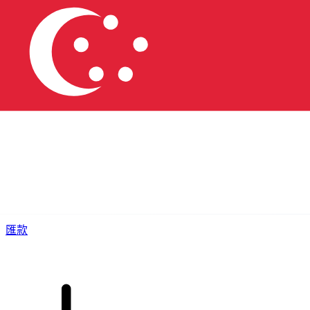
XE 國際匯款
快捷安全地上網匯款。即時追蹤和通知外加靈活的遞送和付款
選項。
匯款