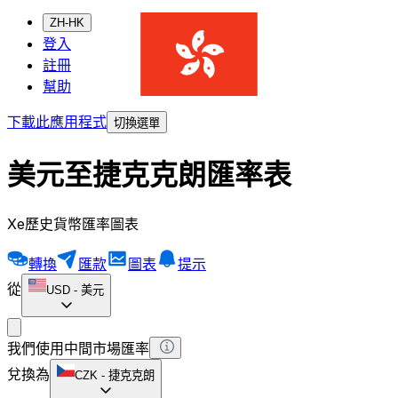
ZH-HK
登入
註冊
幫助
下載此應用程式
切換選單
美元至捷克克朗匯率表
Xe歷史貨幣匯率圖表
轉換
匯款
圖表
提示
從
USD
-
美元
我們使用中間市場匯率
兌換為
CZK
-
捷克克朗