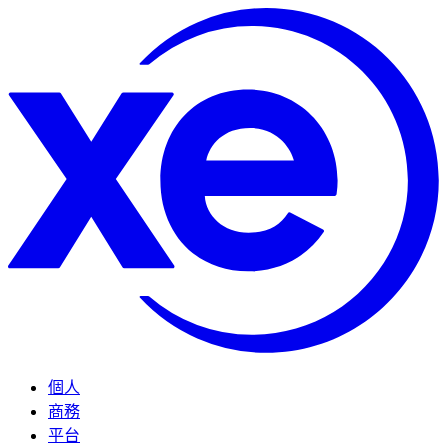
個人
商務
平台