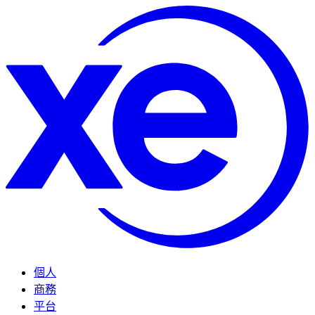
個人
商務
平台