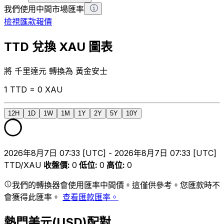
我們使用中間市場匯率
檢視匯款報價
TTD 兌換 XAU 圖表
將 千里達元 轉換為 黃金安士
1 TTD = 0 XAU
12H
1D
1W
1M
1Y
2Y
5Y
10Y
2026年8月7日 07:33 [UTC] - 2026年8月7日 07:33 [UTC]
TTD/XAU
收盤價
:
0
低位
:
0
高位
:
0
我們的轉換器會使用匯率中間價。這僅供參考。您匯款時不
會獲得此匯率。
查看匯款匯率。
熱門美元(USD)配對