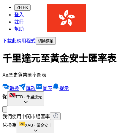
ZH-HK
登入
註冊
幫助
下載此應用程式
切換選單
千里達元至黃金安士匯率表
Xe歷史貨幣匯率圖表
轉換
匯款
圖表
提示
從
TTD
-
千里達元
我們使用中間市場匯率
兌換為
XAU
-
黃金安士