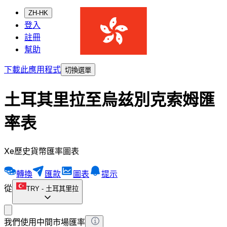
ZH-HK
登入
註冊
幫助
下載此應用程式
切換選單
土耳其里拉至烏兹別克索姆匯
率表
Xe歷史貨幣匯率圖表
轉換
匯款
圖表
提示
從
TRY
-
土耳其里拉
我們使用中間市場匯率