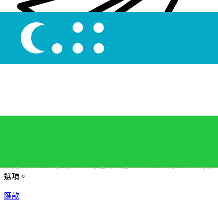
XE 國際匯款
快捷安全地上網匯款。即時追蹤和通知外加靈活的遞送和付款
選項。
匯款