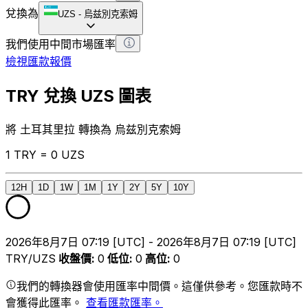
兌換為
UZS
-
烏兹別克索姆
我們使用中間市場匯率
檢視匯款報價
TRY 兌換 UZS 圖表
將 土耳其里拉 轉換為 烏兹別克索姆
1 TRY = 0 UZS
12H
1D
1W
1M
1Y
2Y
5Y
10Y
2026年8月7日 07:19 [UTC] - 2026年8月7日 07:19 [UTC]
TRY/UZS
收盤價
:
0
低位
:
0
高位
:
0
我們的轉換器會使用匯率中間價。這僅供參考。您匯款時不
會獲得此匯率。
查看匯款匯率。