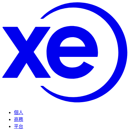
個人
商務
平台