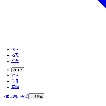
個人
商務
平台
ZH-HK
登入
註冊
幫助
下載此應用程式
切換選單