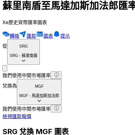
蘇里南盾至馬達加斯加法郎匯
Xe歷史貨幣匯率圖表
轉換
匯款
圖表
提示
從
SRG
SRG
-
蘇里南盾
我們使用中間市場匯率
兌換為
MGF
MGF
-
馬達加斯加法郎
我們使用中間市場匯率
檢視匯款報價
SRG 兌換 MGF 圖表