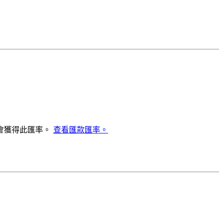
會獲得此匯率。
查看匯款匯率。