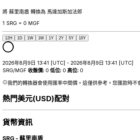
將 蘇里南盾 轉換為 馬達加斯加法郎
1 SRG = 0 MGF
12H
1D
1W
1M
1Y
2Y
5Y
10Y
2026年8月9日 13:41 [UTC] - 2026年8月9日 13:41 [UTC]
SRG/MGF
收盤價
:
0
低位
:
0
高位
:
0
我們的轉換器會使用匯率中間價。這僅供參考。您匯款時不
熱門美元(USD)配對
貨幣資訊
SRG
-
蘇里南盾