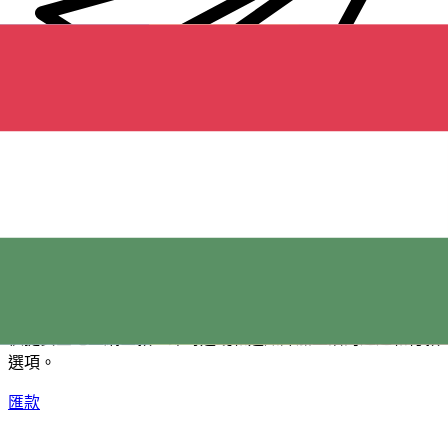
XE 國際匯款
快捷安全地上網匯款。即時追蹤和通知外加靈活的遞送和付款
選項。
匯款