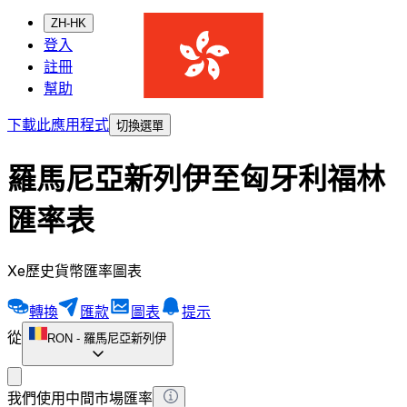
ZH-HK
登入
註冊
幫助
下載此應用程式
切換選單
羅馬尼亞新列伊至匈牙利福林
匯率表
Xe歷史貨幣匯率圖表
轉換
匯款
圖表
提示
從
RON
-
羅馬尼亞新列伊
我們使用中間市場匯率