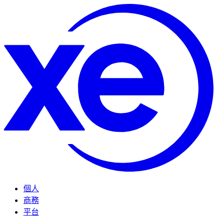
個人
商務
平台