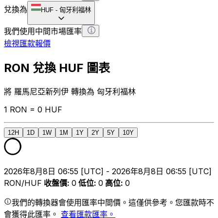
兌換為
HUF
-
匈牙利福林
我們使用中間市場匯率
檢視匯款報價
RON 兌換 HUF 圖表
將 羅馬尼亞新列伊 轉換為 匈牙利福林
1 RON = 0 HUF
12H
1D
1W
1M
1Y
2Y
5Y
10Y
2026年8月8日 06:55 [UTC] - 2026年8月8日 06:55 [UTC]
RON/HUF
收盤價
:
0
低位
:
0
高位
:
0
我們的轉換器會使用匯率中間價。這僅供參考。您匯款時不
會獲得此匯率。
查看匯款匯率。