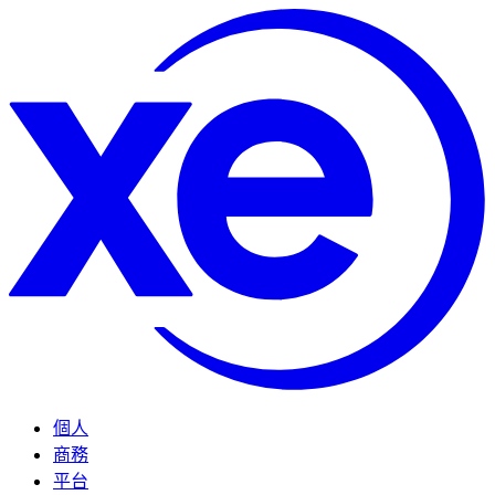
個人
商務
平台