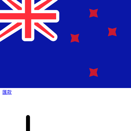
XE 國際匯款
快捷安全地上網匯款。即時追蹤和通知外加靈活的遞送和付款
選項。
匯款