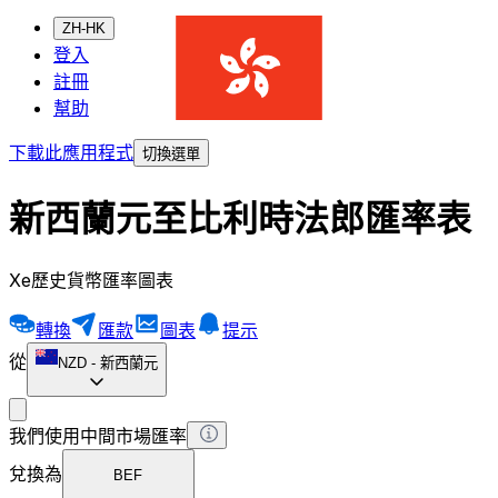
ZH-HK
登入
註冊
幫助
下載此應用程式
切換選單
新西蘭元至比利時法郎匯率表
Xe歷史貨幣匯率圖表
轉換
匯款
圖表
提示
從
NZD
-
新西蘭元
我們使用中間市場匯率
兌換為
BEF