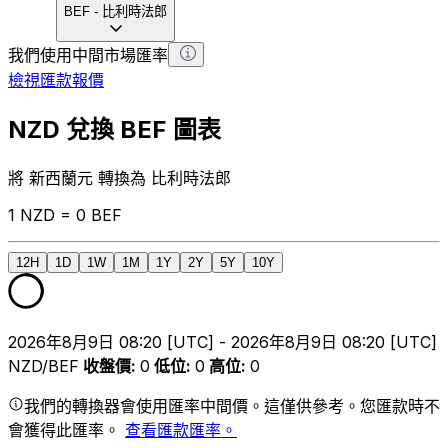
BEF
-
比利時法郎
我們使用中間市場匯率
檢視匯款報價
NZD 兌換 BEF 圖表
將 新西蘭元 轉換為 比利時法郎
1 NZD = 0 BEF
12H
1D
1W
1M
1Y
2Y
5Y
10Y
2026年8月9日 08:20 [UTC] - 2026年8月9日 08:20 [UTC]
NZD/BEF
收盤價
:
0
低位
:
0
高位
:
0
我們的轉換器會使用匯率中間價。這僅供參考。您匯款時不
會獲得此匯率。
查看匯款匯率。