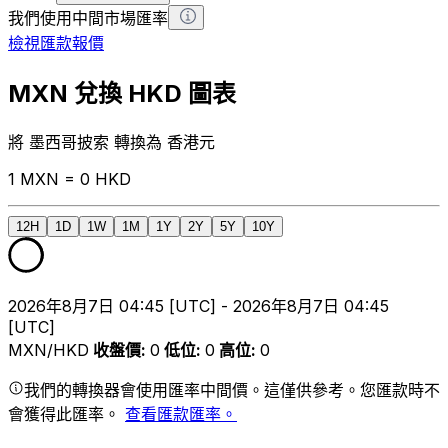
我們使用中間市場匯率
檢視匯款報價
MXN 兌換 HKD 圖表
將 墨西哥披索 轉換為 香港元
1 MXN = 0 HKD
12H
1D
1W
1M
1Y
2Y
5Y
10Y
2026年8月7日 04:45 [UTC] - 2026年8月7日 04:45
[UTC]
MXN/HKD
收盤價
:
0
低位
:
0
高位
:
0
我們的轉換器會使用匯率中間價。這僅供參考。您匯款時不
會獲得此匯率。
查看匯款匯率。