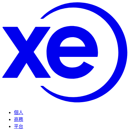
個人
商務
平台