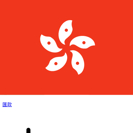
XE 國際匯款
快捷安全地上網匯款。即時追蹤和通知外加靈活的遞送和付款
選項。
匯款