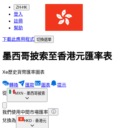
ZH-HK
登入
註冊
幫助
下載此應用程式
切換選單
墨西哥披索至香港元匯率表
Xe歷史貨幣匯率圖表
轉換
匯款
圖表
提示
從
MXN
-
墨西哥披索
我們使用中間市場匯率
兌換為
HKD
-
香港元