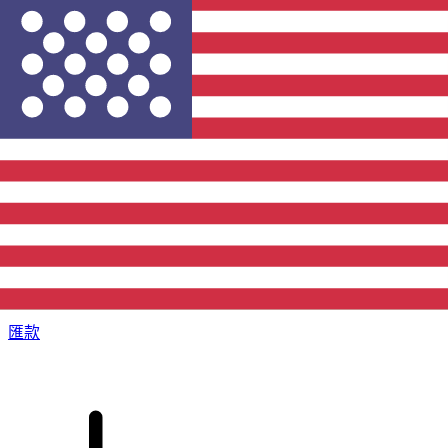
XE 國際匯款
快捷安全地上網匯款。即時追蹤和通知外加靈活的遞送和付款
選項。
匯款