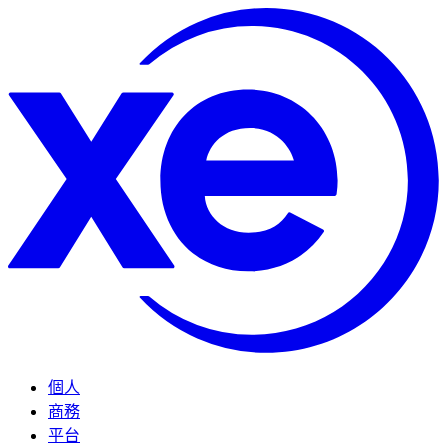
個人
商務
平台