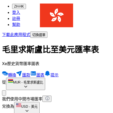
ZH-HK
登入
註冊
幫助
下載此應用程式
切換選單
毛里求斯盧比至美元匯率表
Xe歷史貨幣匯率圖表
轉換
匯款
圖表
提示
從
MUR
-
毛里求斯盧比
我們使用中間市場匯率
兌換為
USD
-
美元