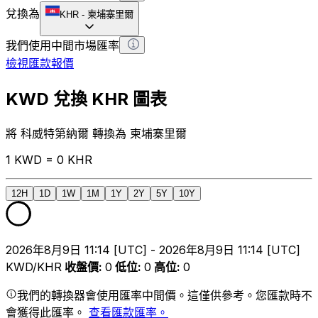
兌換為
KHR
-
柬埔寨里爾
我們使用中間市場匯率
檢視匯款報價
KWD 兌換 KHR 圖表
將 科威特第納爾 轉換為 柬埔寨里爾
1 KWD = 0 KHR
12H
1D
1W
1M
1Y
2Y
5Y
10Y
2026年8月9日 11:14 [UTC] - 2026年8月9日 11:14 [UTC]
KWD/KHR
收盤價
:
0
低位
:
0
高位
:
0
我們的轉換器會使用匯率中間價。這僅供參考。您匯款時不
會獲得此匯率。
查看匯款匯率。