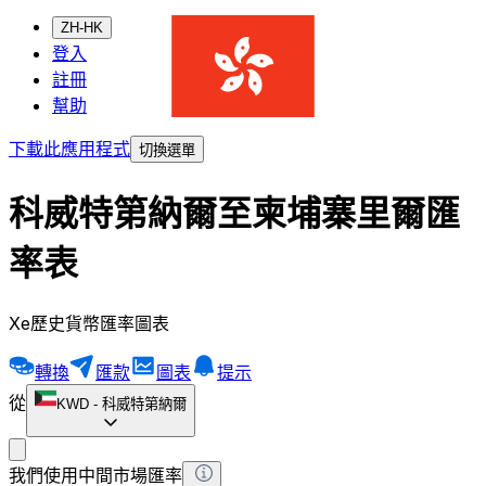
ZH-HK
登入
註冊
幫助
下載此應用程式
切換選單
科威特第納爾至柬埔寨里爾匯
率表
Xe歷史貨幣匯率圖表
轉換
匯款
圖表
提示
從
KWD
-
科威特第納爾
我們使用中間市場匯率