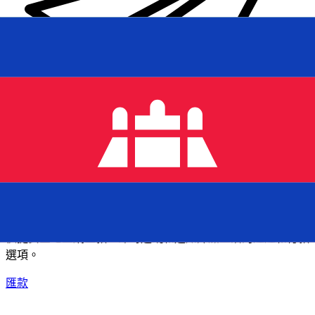
XE 國際匯款
快捷安全地上網匯款。即時追蹤和通知外加靈活的遞送和付款
選項。
匯款