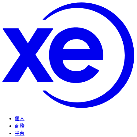
個人
商務
平台