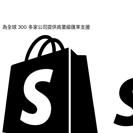
XE 貨幣資料 API
為全球 300 多家公司提供商業級匯率支援