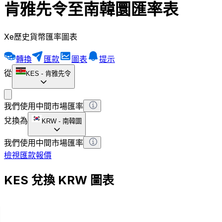
肯雅先令至南韓圜匯率表
Xe歷史貨幣匯率圖表
轉換
匯款
圖表
提示
從
KES
-
肯雅先令
我們使用中間市場匯率
兌換為
KRW
-
南韓圜
我們使用中間市場匯率
檢視匯款報價
KES 兌換 KRW 圖表
將 肯雅先令 轉換為 南韓圜