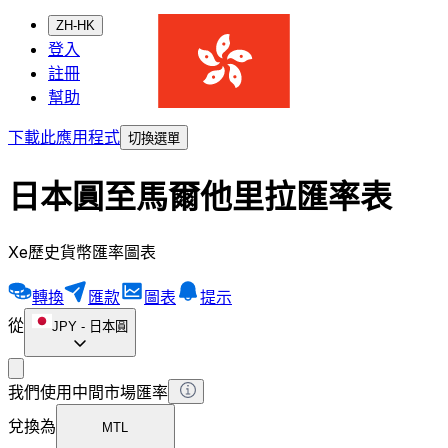
ZH-HK
登入
註冊
幫助
下載此應用程式
切換選單
日本圓至馬爾他里拉匯率表
Xe歷史貨幣匯率圖表
轉換
匯款
圖表
提示
從
JPY
-
日本圓
我們使用中間市場匯率
兌換為
MTL