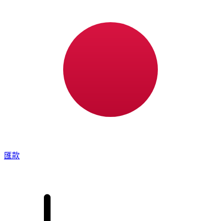
XE 國際匯款
快捷安全地上網匯款。即時追蹤和通知外加靈活的遞送和付款
選項。
匯款