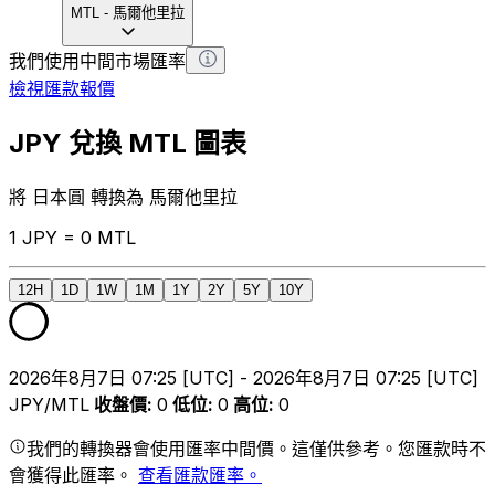
MTL
-
馬爾他里拉
我們使用中間市場匯率
檢視匯款報價
JPY 兌換 MTL 圖表
將 日本圓 轉換為 馬爾他里拉
1 JPY = 0 MTL
12H
1D
1W
1M
1Y
2Y
5Y
10Y
2026年8月7日 07:25 [UTC] - 2026年8月7日 07:25 [UTC]
JPY/MTL
收盤價
:
0
低位
:
0
高位
:
0
我們的轉換器會使用匯率中間價。這僅供參考。您匯款時不
會獲得此匯率。
查看匯款匯率。