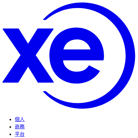
個人
商務
平台