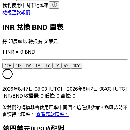
我們使用中間市場匯率
檢視匯款報價
INR 兌換 BND 圖表
將 印度盧比 轉換為 文萊元
1 INR = 0 BND
12H
1D
1W
1M
1Y
2Y
5Y
10Y
2026年8月7日 08:03 [UTC] - 2026年8月7日 08:03 [UTC]
INR/BND
收盤價
:
0
低位
:
0
高位
:
0
我們的轉換器會使用匯率中間價。這僅供參考。您匯款時不
會獲得此匯率。
查看匯款匯率。
熱門美元(USD)配對