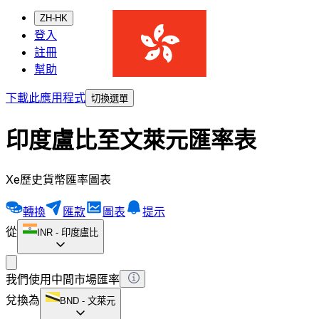
ZH-HK
登入
註冊
幫助
下載此應用程式
切換選單
印度盧比至文萊元匯率表
Xe歷史貨幣匯率圖表
轉換
匯款
圖表
提示
從
INR
-
印度盧比
我們使用中間市場匯率
兌換為
BND
-
文萊元