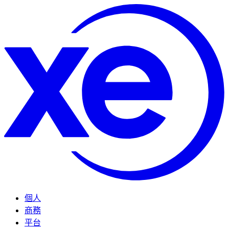
個人
商務
平台