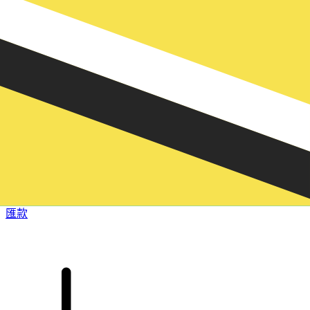
XE 國際匯款
快捷安全地上網匯款。即時追蹤和通知外加靈活的遞送和付款
選項。
匯款