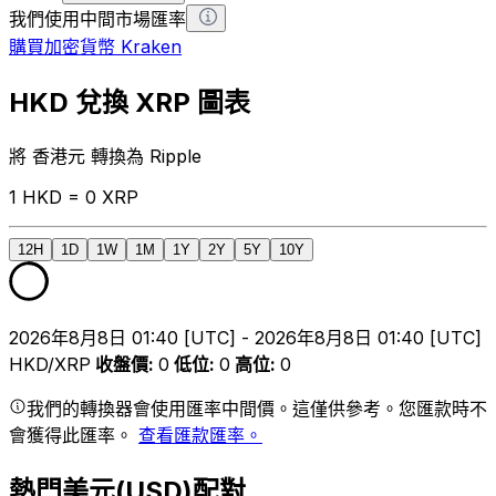
我們使用中間市場匯率
購買加密貨幣 Kraken
HKD 兌換 XRP 圖表
將 香港元 轉換為 Ripple
1 HKD = 0 XRP
12H
1D
1W
1M
1Y
2Y
5Y
10Y
2026年8月8日 01:40 [UTC] - 2026年8月8日 01:40 [UTC]
HKD/XRP
收盤價
:
0
低位
:
0
高位
:
0
我們的轉換器會使用匯率中間價。這僅供參考。您匯款時不
會獲得此匯率。
查看匯款匯率。
熱門美元(USD)配對