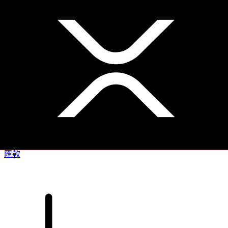
XE 國際匯款
快捷安全地上網匯款。即時追蹤和通知外加靈活的遞送和付款
選項。
匯款