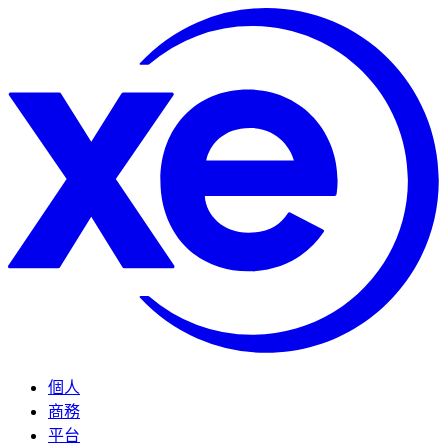
個人
商務
平台