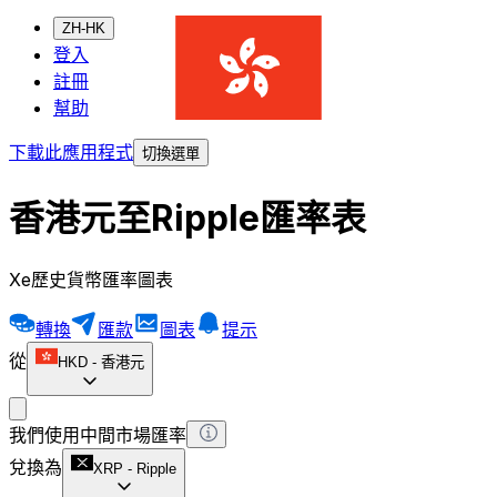
ZH-HK
登入
註冊
幫助
下載此應用程式
切換選單
香港元至Ripple匯率表
Xe歷史貨幣匯率圖表
轉換
匯款
圖表
提示
從
HKD
-
香港元
我們使用中間市場匯率
兌換為
XRP
-
Ripple