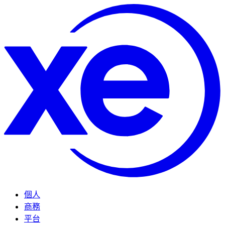
個人
商務
平台