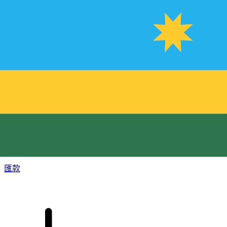
XE 國際匯款
快捷安全地上網匯款。即時追蹤和通知外加靈活的遞送和付款
選項。
匯款