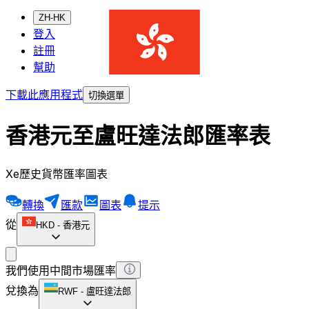
ZH-HK
登入
註冊
幫助
下載此應用程式
切換選單
香港元至盧旺達法郎匯率表
Xe歷史貨幣匯率圖表
轉換
匯款
圖表
提示
從
HKD
-
香港元
我們使用中間市場匯率
兌換為
RWF
-
盧旺達法郎