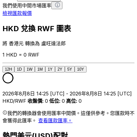
我們使用中間市場匯率
檢視匯款報價
HKD 兌換 RWF 圖表
將 香港元 轉換為 盧旺達法郎
1 HKD = 0 RWF
12H
1D
1W
1M
1Y
2Y
5Y
10Y
2026年8月8日 14:25 [UTC] - 2026年8月8日 14:25 [UTC]
HKD/RWF
收盤價
:
0
低位
:
0
高位
:
0
我們的轉換器會使用匯率中間價。這僅供參考。您匯款時不
會獲得此匯率。
查看匯款匯率。
熱門美元(USD)配對