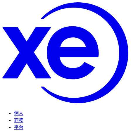
個人
商務
平台