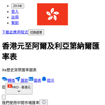
ZH-HK
登入
註冊
幫助
下載此應用程式
切換選單
香港元至阿爾及利亞第納爾匯
率表
Xe歷史貨幣匯率圖表
轉換
匯款
圖表
提示
從
HKD
-
香港元
我們使用中間市場匯率