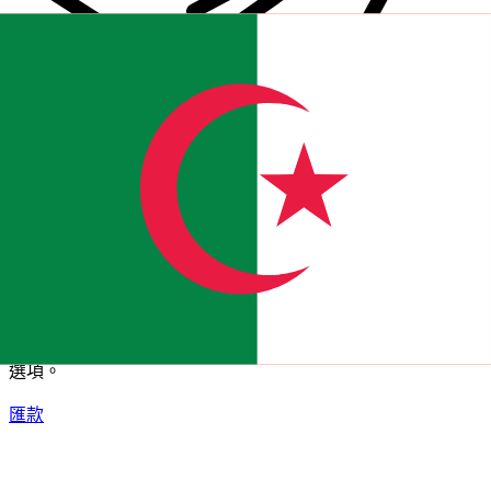
XE 國際匯款
快捷安全地上網匯款。即時追蹤和通知外加靈活的遞送和付款
選項。
匯款