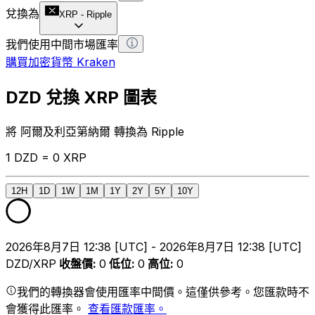
兌換為
XRP
-
Ripple
我們使用中間市場匯率
購買加密貨幣 Kraken
DZD 兌換 XRP 圖表
將 阿爾及利亞第納爾 轉換為 Ripple
1 DZD = 0 XRP
12H
1D
1W
1M
1Y
2Y
5Y
10Y
2026年8月7日 12:38 [UTC] - 2026年8月7日 12:38 [UTC]
DZD/XRP
收盤價
:
0
低位
:
0
高位
:
0
我們的轉換器會使用匯率中間價。這僅供參考。您匯款時不
會獲得此匯率。
查看匯款匯率。