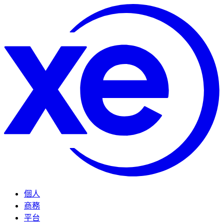
個人
商務
平台