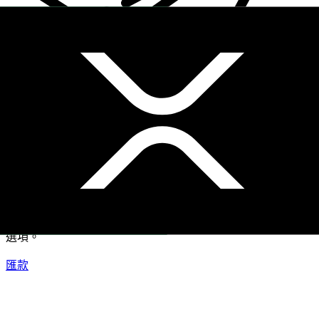
XE 國際匯款
快捷安全地上網匯款。即時追蹤和通知外加靈活的遞送和付款
選項。
匯款