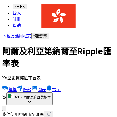
ZH-HK
登入
註冊
幫助
下載此應用程式
切換選單
阿爾及利亞第納爾至Ripple匯
率表
Xe歷史貨幣匯率圖表
轉換
匯款
圖表
提示
從
DZD
-
阿爾及利亞第納爾
我們使用中間市場匯率