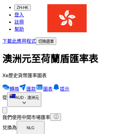
ZH-HK
登入
註冊
幫助
下載此應用程式
切換選單
澳洲元至荷蘭盾匯率表
Xe歷史貨幣匯率圖表
轉換
匯款
圖表
提示
從
AUD
-
澳洲元
我們使用中間市場匯率
兌換為
NLG