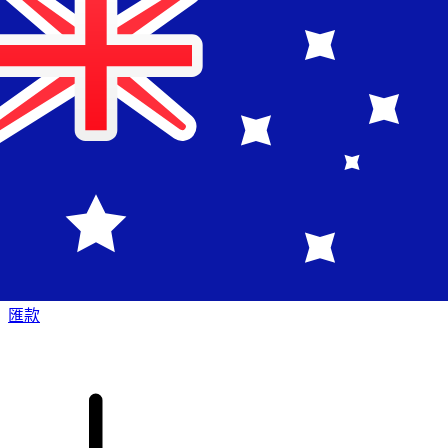
XE 國際匯款
快捷安全地上網匯款。即時追蹤和通知外加靈活的遞送和付款
選項。
匯款