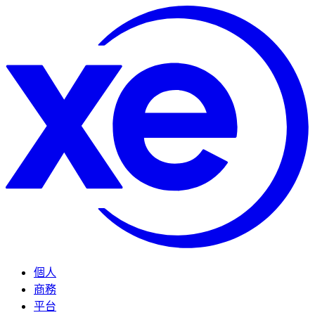
個人
商務
平台