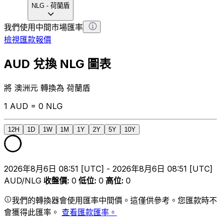
NLG
-
荷蘭盾
我們使用中間市場匯率
檢視匯款報價
AUD 兌換 NLG 圖表
將 澳洲元 轉換為 荷蘭盾
1 AUD = 0 NLG
12H
1D
1W
1M
1Y
2Y
5Y
10Y
2026年8月6日 08:51 [UTC] - 2026年8月6日 08:51 [UTC]
AUD/NLG
收盤價
:
0
低位
:
0
高位
:
0
我們的轉換器會使用匯率中間價。這僅供參考。您匯款時不
會獲得此匯率。
查看匯款匯率。