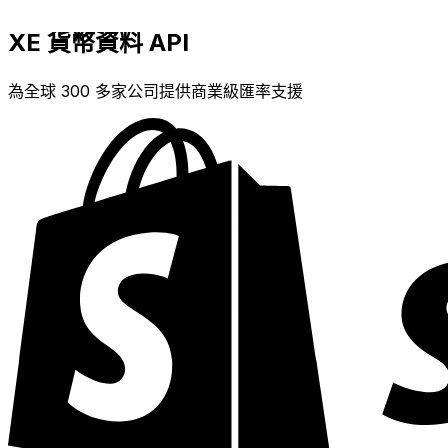
XE 貨幣資料 API
為全球 300 多家公司提供商業級匯率支援