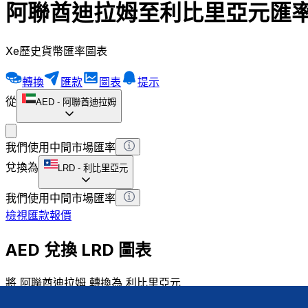
阿聯酋迪拉姆至利比里亞元匯
Xe歷史貨幣匯率圖表
轉換
匯款
圖表
提示
從
AED
-
阿聯酋迪拉姆
我們使用中間市場匯率
兌換為
LRD
-
利比里亞元
我們使用中間市場匯率
檢視匯款報價
AED 兌換 LRD 圖表
將 阿聯酋迪拉姆 轉換為 利比里亞元