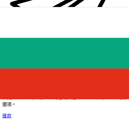
XE 國際匯款
快捷安全地上網匯款。即時追蹤和通知外加靈活的遞送和付款
選項。
匯款