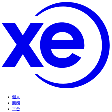
個人
商務
平台