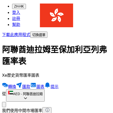
ZH-HK
登入
註冊
幫助
下載此應用程式
切換選單
阿聯酋迪拉姆至保加利亞列弗
匯率表
Xe歷史貨幣匯率圖表
轉換
匯款
圖表
提示
從
AED
-
阿聯酋迪拉姆
我們使用中間市場匯率