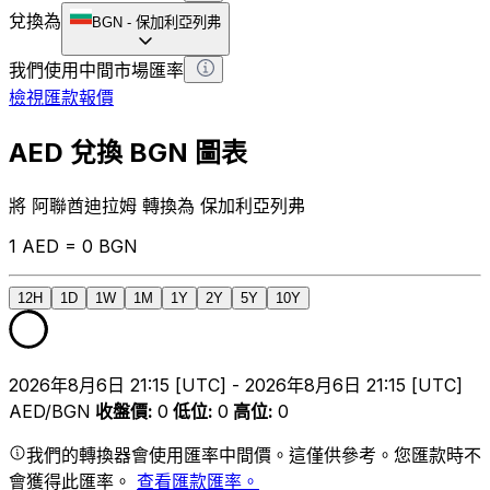
兌換為
BGN
-
保加利亞列弗
我們使用中間市場匯率
檢視匯款報價
AED 兌換 BGN 圖表
將 阿聯酋迪拉姆 轉換為 保加利亞列弗
1 AED = 0 BGN
12H
1D
1W
1M
1Y
2Y
5Y
10Y
2026年8月6日 21:15 [UTC] - 2026年8月6日 21:15 [UTC]
AED/BGN
收盤價
:
0
低位
:
0
高位
:
0
我們的轉換器會使用匯率中間價。這僅供參考。您匯款時不
會獲得此匯率。
查看匯款匯率。